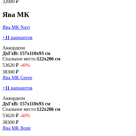
32000 ₽
Ява МК
Ява МК Navi
+
11
вариантов
Аккордеон
ДхГхВ: 157х110x93 см
Спальное место:
122х206 см
53620 ₽
-40%
38300 ₽
Ява МК Green
+
11
вариантов
Аккордеон
ДхГхВ: 157х110x93 см
Спальное место:
122х206 см
53620 ₽
-40%
38300 ₽
Ява МК Bone