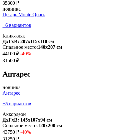
35300 ₽
новинка
Цезарь Monte Quarz
+
6
вариантов
Клик-кляк
ДхГхВ: 207х115x110 см
Спальное место:
140х207 см
44100 ₽
-40%
31500 ₽
Антарес
новинка
Антарес
+
5
вариантов
Аккордеон
ДхГхВ: 145х107x94 см
Спальное место:
120х200 см
43750 ₽
-40%
31250 ₽