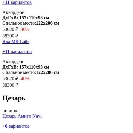
+
11
вариантов
Аккордеон
ДхГхВ: 157х110x93 см
Спальное место:
122х206 см
53620 ₽
-40%
38300 ₽
Ява МК Latte
+
11
вариантов
Аккордеон
ДхГхВ: 157х110x93 см
Спальное место:
122х206 см
53620 ₽
-40%
38300 ₽
Цезарь
новинка
Цезарь Амиго Navi
+
6
вариантов