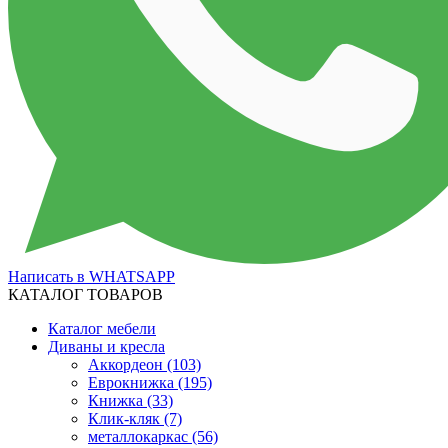
Написать в WHATSAPP
КАТАЛОГ ТОВАРОВ
Каталог мебели
Диваны и кресла
Аккордеон
(103)
Еврокнижка
(195)
Книжка
(33)
Клик-кляк
(7)
металлокаркас
(56)