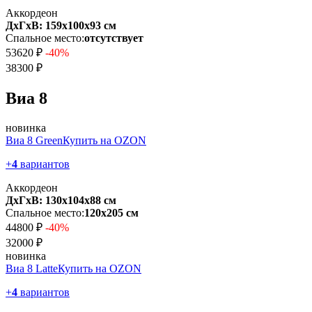
Аккордеон
ДхГхВ: 159х100x93 см
Спальное место:
отсутствует
53620 ₽
-40%
38300 ₽
Виа 8
новинка
Виа 8 Green
Купить на OZON
+
4
вариантов
Аккордеон
ДхГхВ: 130х104x88 см
Спальное место:
120х205 см
44800 ₽
-40%
32000 ₽
новинка
Виа 8 Latte
Купить на OZON
+
4
вариантов