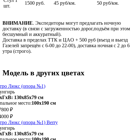
Стул 1
1500 руб.
45 руб/км.
50 руб/км.
шт.
ВНИМАНИЕ
. Экспедиторы могут предлагать ночную
доставку (в связи с загруженностью дорог,подъём при этом
бесшумный и аккуратный).
Доставка в пределах ТТК и ЦАO + 500 pуб (въезд и выезд
Газелей запрещён с 6-00 до 22-00), доставка ночная с 2 до 6
утра (строго).
Модель в других цветах
тро Люкс (опора №1)
унгирь
хГхВ: 130х85x79 см
пальное место:
100х190 см
7800 ₽
4000 ₽
тро Люкс (опора №1) Berry
унгирь
хГхВ: 130х85x79 см
пальное место:
100х190 см