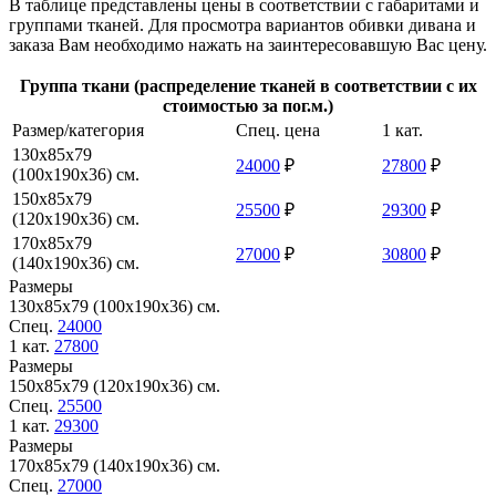
В таблице представлены цены в соответствии с габаритами и
группами тканей. Для просмотра вариантов обивки дивана и
заказа Вам необходимо нажать на заинтересовавшую Вас цену.
Группа ткани (распределение тканей в соответствии с их
стоимостью за пог.м.)
Размер/категория
Спец. цена
1 кат.
130х85х79
24000
₽
27800
₽
(100х190х36) см.
150х85х79
25500
₽
29300
₽
(120х190х36) см.
170х85х79
27000
₽
30800
₽
(140х190х36) см.
Размеры
130х85х79 (100х190х36) см.
Спец.
24000
1 кат.
27800
Размеры
150х85х79 (120х190х36) см.
Спец.
25500
1 кат.
29300
Размеры
170х85х79 (140х190х36) см.
Спец.
27000