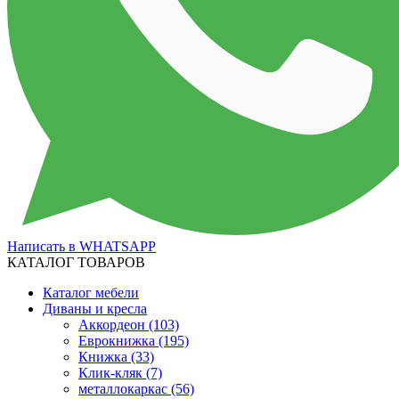
Написать в WHATSAPP
КАТАЛОГ ТОВАРОВ
Каталог мебели
Диваны и кресла
Аккордеон
(103)
Еврокнижка
(195)
Книжка
(33)
Клик-кляк
(7)
металлокаркас
(56)