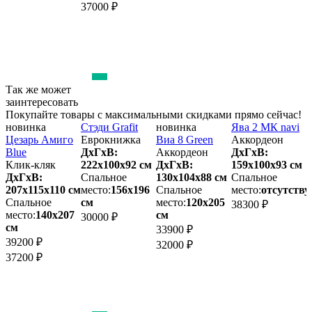
37000 ₽
Так же может
заинтересовать
Покупайте товары с максимальными скидками прямо сейчас!
новинка
Стэди Grafit
новинка
Ява 2 МК navi
Цезарь Амиго
Еврокнижка
Виа 8 Green
Аккордеон
К
Blue
ДхГхВ:
Аккордеон
ДхГхВ:
Клик-кляк
222х100x92 см
ДхГхВ:
159х100x93 см
ДхГхВ:
Спальное
130х104x88 см
Спальное
2
207х115x110 см
место:
156х196
Спальное
место:
отсутству
Спальное
см
место:
120х205
38300 ₽
место:
140х207
см
м
30000 ₽
см
33900 ₽
39200 ₽
4
32000 ₽
37200 ₽
3