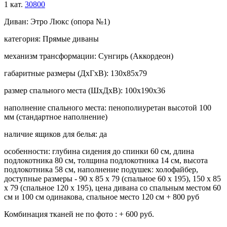
1 кат.
30800
Диван:
Этро Люкс (опора №1)
категория:
Прямые диваны
механизм трансформации:
Сунгирь (Аккордеон)
габаритные размеры (ДхГхВ):
130х85х79
размер спального места (ШхДхВ):
100х190х36
наполнение спального места:
пенополиуретан высотой 100
мм (стандартное наполнение)
наличие ящиков для белья:
да
особенности:
глубина сидения до спинки 60 см, длина
подлокотника 80 см, толщина подлокотника 14 см, высота
подлокотника 58 см, наполнение подушек: холофайбер,
доступные размеры - 90 х 85 х 79 (спальное 60 х 195), 150 х 85
х 79 (спальное 120 х 195), цена дивана со спальным местом 60
см и 100 см одинакова, спальное место 120 см + 800 руб
Комбинация тканей не по фото :
+ 600 руб.