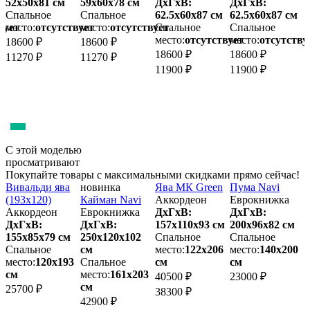
52х50x81 см
59х60x78 см
ДхГхВ:
ДхГхВ:
5
Спальное
Спальное
62.5х60x87 см
62.5х60x87 см
вует
место:
отсутствует
место:
отсутствует
Спальное
Спальное
м
место:
отсутствует
место:
отсутству
18600 ₽
18600 ₽
1
18600 ₽
18600 ₽
11270 ₽
11270 ₽
1
11900 ₽
11900 ₽
С этой моделью
просматривают
Покупайте товары с максимальными скидками прямо сейчас!
Вивальди ява
новинка
Ява МК Green
Пума Navi
(193х120)
Кайман Navi
Аккордеон
Еврокнижка
К
Аккордеон
Еврокнижка
ДхГхВ:
ДхГхВ:
ДхГхВ:
ДхГхВ:
157х110x93 см
200х96x82 см
155х85x79 см
250х120x102
Спальное
Спальное
2
Спальное
см
место:
122х206
место:
140х200
место:
120х193
Спальное
см
см
м
см
место:
161х203
40500 ₽
23000 ₽
см
25700 ₽
4
38300 ₽
42900 ₽
4