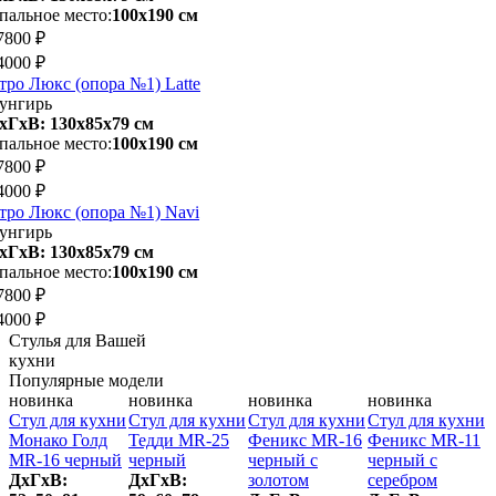
пальное место:
100х190 см
7800 ₽
4000 ₽
тро Люкс (опора №1) Latte
унгирь
хГхВ: 130х85x79 см
пальное место:
100х190 см
7800 ₽
4000 ₽
тро Люкс (опора №1) Navi
унгирь
хГхВ: 130х85x79 см
пальное место:
100х190 см
7800 ₽
4000 ₽
Стулья для Вашей
кухни
Популярные модели
новинка
новинка
новинка
новинка
и
Стул для кухни
Стул для кухни
Стул для кухни
Стул для кухни
С
Монако Голд
Тедди MR-25
Феникс MR-16
Феникс MR-11
MR-16 черный
черный
черный с
черный с
ДхГхВ:
ДхГхВ:
золотом
серебром