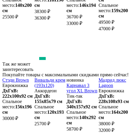
3
место:
140х200
см
место:
146х194
Спальное
см
см
место:
159х200
38300 ₽
см
25500 ₽
36700 ₽
36300 ₽
49500 ₽
33000 ₽
47000 ₽
Так же может
заинтересовать
Покупайте товары с максимальными скидками прямо сейчас!
Стэди Brown
Вивальди крем
новинка
Мадрид люкс
Еврокнижка
(193х120)
Карнавал 3
Lagoon
ДхГхВ:
Аккордеон
угол XL Brown
Еврокнижка
222х100x92 см
ДхГхВ:
Тик-так
ДхГхВ:
2
Спальное
155х85x79 см
ДхГхВ:
228х108x93 см
место:
156х196
Спальное
340х157x92 см
Спальное
м
см
место:
120х193
Спальное
место:
164х200
см
место:
140х292
см
30000 ₽
2
см
25700 ₽
38000 ₽
58700 ₽
32000 ₽