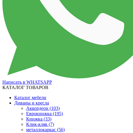
Написать в WHATSAPP
КАТАЛОГ ТОВАРОВ
Каталог мебели
Диваны и кресла
Аккордеон
(103)
Еврокнижка
(195)
Книжка
(33)
Клик-кляк
(7)
металлокаркас
(56)