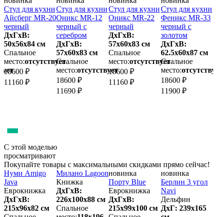
новинка
новинка
новинка
новинка
и
Стул для кухни
Стул для кухни
Стул для кухни
Стул для кухни
С
Айсберг MR-20
Оникс MR-12
Оникс MR-22
Феникс MR-33
черный
черный с
черный
черный с
ДхГхВ:
серебром
ДхГхВ:
золотом
50х56x84 см
ДхГхВ:
57х60x83 см
ДхГхВ:
5
Спальное
57х60x83 см
Спальное
62.5х60x87 см
место:
отсутствует
Спальное
место:
отсутствует
Спальное
м
вует
место:
отсутствует
место:
отсутству
18600 ₽
18600 ₽
1
18600 ₽
18600 ₽
11160 ₽
11160 ₽
1
11690 ₽
11900 ₽
С этой моделью
просматривают
Покупайте товары с максимальными скидками прямо сейчас!
Нуми Amigo
Милано Lagoon
новинка
новинка
В
Java
Книжка
Порту Blue
Берлин 3 угол
Еврокнижка
ДхГхВ:
Еврокнижка
Navi
Д
ДхГхВ:
226х100x88 см
ДхГхВ:
Дельфин
м
215х96x82 см
Спальное
215х99x100 см
ДхГ: 239х165
м
Спальное
место:
118х196
Спальное
см