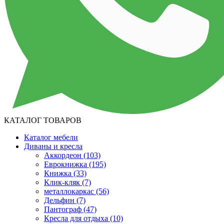
КАТАЛОГ ТОВАРОВ
Каталог мебели
Диваны и кресла
Аккордеон
(103)
Еврокнижка
(195)
Книжка
(33)
Клик-кляк
(7)
металлокаркас
(56)
Дельфин
(7)
Пантограф
(47)
Кресла для отдыха
(10)