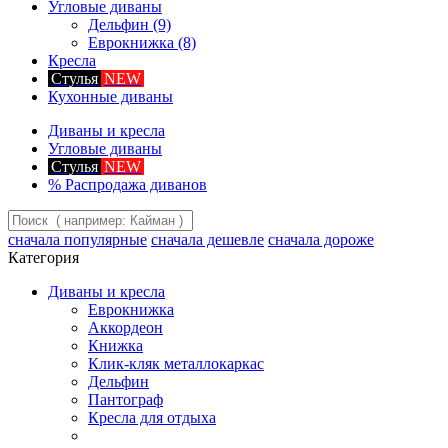
Угловые диваны
Дельфин
(9)
Еврокнижка
(8)
Кресла
Стулья
NEW
Кухонные диваны
Диваны и кресла
Угловые диваны
Стулья
NEW
%
Распродажа диванов
сначала популярные
сначала дешевле
сначала дороже
Категория
Диваны и кресла
Еврокнижка
Аккордеон
Книжка
Клик-кляк металлокаркас
Дельфин
Пантограф
Кресла для отдыха