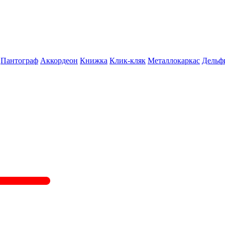
Пантограф
Аккордеон
Книжка
Клик-кляк
Металлокаркас
Дельф