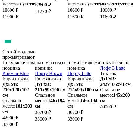
место:
отсутствует
место:
отсутствует
место:
отсутству
м
18600 ₽
18600 ₽
18600 ₽
18600 ₽
1
11270 ₽
11900 ₽
11690 ₽
11690 ₽
1
С этой моделью
просматривают
Покупайте товары с максимальными скидками прямо сейчас!
новинка
новинка
новинка
Лофт 3 Latte
Я
Кайман Blue
Порту Brown
Порту Latte
Тик-так
Еврокнижка
Еврокнижка
Еврокнижка
ДхГхВ:
ДхГхВ:
ДхГхВ:
ДхГхВ:
242х105x93 см
1
250х120x102
215х99x100 см
215х99x100 см
Спальное
см
Спальное
Спальное
место:
145х200
м
Спальное
место:
146х194
место:
146х194
см
место:
161х203
см
см
40000 ₽
4
см
36700 ₽
36700 ₽
3
42900 ₽
33000 ₽
33000 ₽
37000 ₽