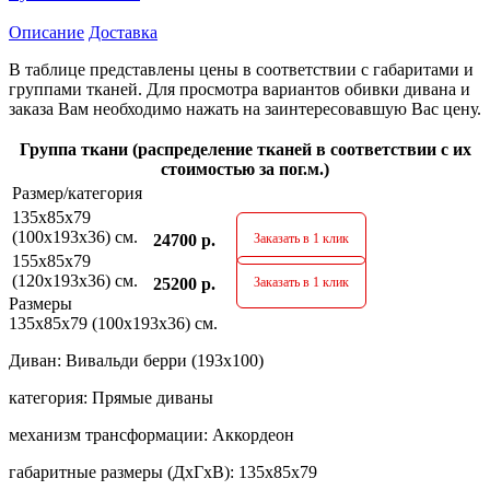
Описание
Доставка
В таблице представлены цены в соответствии с габаритами и
группами тканей. Для просмотра вариантов обивки дивана и
заказа Вам необходимо нажать на заинтересовавшую Вас цену.
Группа ткани (распределение тканей в соответствии с их
стоимостью за пог.м.)
Размер/категория
135х85х79
(100х193х36) см.
24700 р.
Заказать в 1 клик
155х85х79
(120х193х36) см.
25200 р.
Заказать в 1 клик
Размеры
135х85х79 (100х193х36) см.
Диван:
Вивальди берри (193х100)
категория:
Прямые диваны
механизм трансформации:
Аккордеон
габаритные размеры (ДхГхВ):
135х85х79