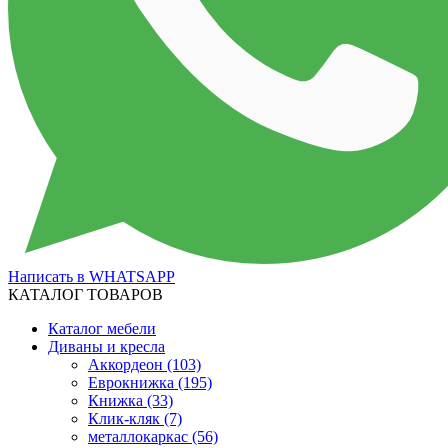
Написать в WHATSAPP
КАТАЛОГ ТОВАРОВ
Каталог мебели
Диваны и кресла
Аккордеон
(103)
Еврокнижка
(195)
Книжка
(33)
Клик-кляк
(7)
металлокаркас
(56)