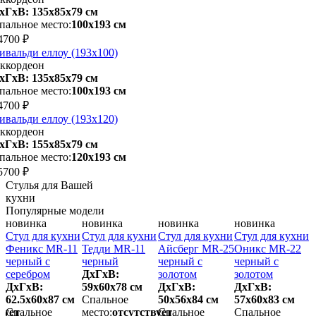
хГхВ: 135х85x79 см
пальное место:
100х193 см
4700 ₽
ивальди еллоу (193х100)
ккордеон
хГхВ: 135х85x79 см
пальное место:
100х193 см
4700 ₽
ивальди еллоу (193х120)
ккордеон
хГхВ: 155х85x79 см
пальное место:
120х193 см
5700 ₽
Стулья для Вашей
кухни
Популярные модели
новинка
новинка
новинка
новинка
и
Стул для кухни
Стул для кухни
Стул для кухни
Стул для кухни
С
Феникс MR-11
Тедди MR-11
Айсберг MR-25
Оникс MR-22
черный с
черный
черный с
черный с
ч
серебром
ДхГхВ:
золотом
золотом
з
ДхГхВ:
59х60x78 см
ДхГхВ:
ДхГхВ:
62.5х60x87 см
Спальное
50х56x84 см
57х60x83 см
5
вует
Спальное
место:
отсутствует
Спальное
Спальное