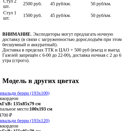
Стул 2
2500 руб.
45 руб/км.
50 руб/км.
шт.
Стул 1
1500 руб.
45 руб/км.
50 руб/км.
шт.
ВНИМАНИЕ
. Экспедиторы могут предлагать ночную
доставку (в связи с загруженностью дорог,подъём при этом
бесшумный и аккуратный).
Доставка в пределах ТТК и ЦАO + 500 pуб (въезд и выезд
Газелей запрещён с 6-00 до 22-00), доставка ночная с 2 до 6
утра (строго).
Модель в других цветах
ивальди берри (193х100)
ккордеон
хГхВ: 135х85x79 см
пальное место:
100х193 см
4700 ₽
ивальди берри (193х120)
ккордеон