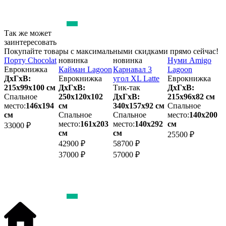
Так же может
заинтересовать
Покупайте товары с максимальными скидками прямо сейчас!
Порту Chocolat
новинка
новинка
Нуми Amigo
Еврокнижка
Кайман Lagoon
Карнавал 3
Lagoon
ДхГхВ:
Еврокнижка
угол XL Latte
Еврокнижка
м
215х99x100 см
ДхГхВ:
Тик-так
ДхГхВ:
Спальное
250х120x102
ДхГхВ:
215х96x82 см
2
место:
146х194
см
340х157x92 см
Спальное
см
Спальное
Спальное
место:
140х200
м
место:
161х203
место:
140х292
см
33000 ₽
см
см
25500 ₽
3
42900 ₽
58700 ₽
3
37000 ₽
57000 ₽