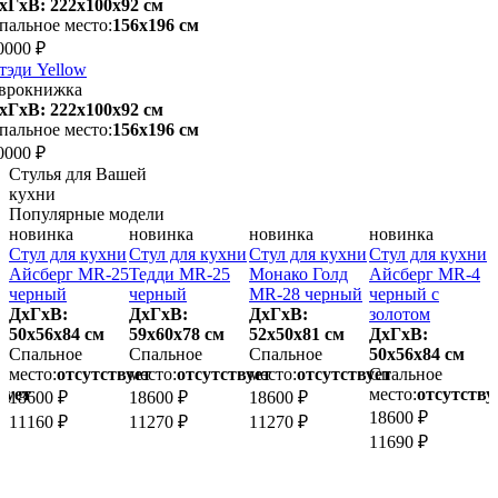
хГхВ: 222х100x92 см
пальное место:
156х196 см
0000 ₽
тэди Yellow
врокнижка
хГхВ: 222х100x92 см
пальное место:
156х196 см
0000 ₽
Стулья для Вашей
кухни
Популярные модели
новинка
новинка
новинка
новинка
и
Стул для кухни
Стул для кухни
Стул для кухни
Стул для кухни
С
9
Айсберг MR-25
Тедди MR-25
Монако Голд
Айсберг MR-4
черный
черный
MR-28 черный
черный с
ДхГхВ:
ДхГхВ:
ДхГхВ:
золотом
50х56x84 см
59х60x78 см
52х50x81 см
ДхГхВ:
5
Спальное
Спальное
Спальное
50х56x84 см
место:
отсутствует
место:
отсутствует
место:
отсутствует
Спальное
м
вует
место:
отсутству
18600 ₽
18600 ₽
18600 ₽
1
18600 ₽
11160 ₽
11270 ₽
11270 ₽
1
11690 ₽