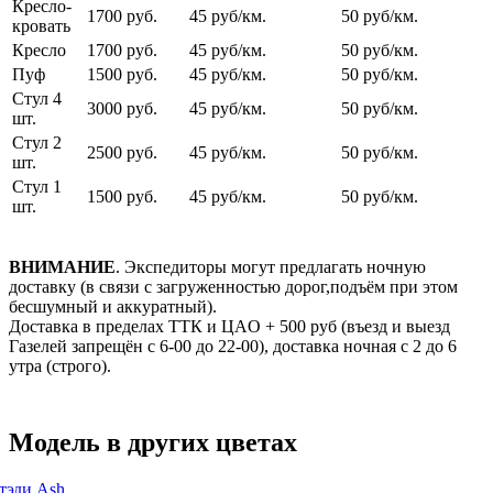
Кресло-
1700 руб.
45 руб/км.
50 руб/км.
кровать
Кресло
1700 руб.
45 руб/км.
50 руб/км.
Пуф
1500 руб.
45 руб/км.
50 руб/км.
Стул 4
3000 руб.
45 руб/км.
50 руб/км.
шт.
Стул 2
2500 руб.
45 руб/км.
50 руб/км.
шт.
Стул 1
1500 руб.
45 руб/км.
50 руб/км.
шт.
ВНИМАНИЕ
. Экспедиторы могут предлагать ночную
доставку (в связи с загруженностью дорог,подъём при этом
бесшумный и аккуратный).
Доставка в пределах ТТК и ЦАO + 500 pуб (въезд и выезд
Газелей запрещён с 6-00 до 22-00), доставка ночная с 2 до 6
утра (строго).
Модель в других цветах
тэди Ash