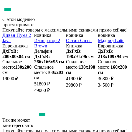
С этой моделью
просматривают
Покупайте товары с максимальными скидками прямо сейчас!
Диван Пума 2
новинка
новинка
новинка
Java
Император 2
Остин Green
Мадрид Latte
А
Еврокнижка
Brown
Книжка
Еврокнижка
Q
ДхГхВ:
Дельфин
ДхГхВ:
ДхГхВ:
200х80x84 см
ДхГхВ:
198х91x96 см
218х109x94 см
Спальное
266х166x95 см
Спальное
Спальное
1
место:
130х200
Спальное
место:
130х198
место:
160х200
см
место:
160х203
см
см
м
см
19000 ₽
41900 ₽
36800 ₽
51800 ₽
3
39800 ₽
34500 ₽
49000 ₽
3
Так же может
заинтересовать
Покупайте товары с максимальными скидками прямо сейчас!