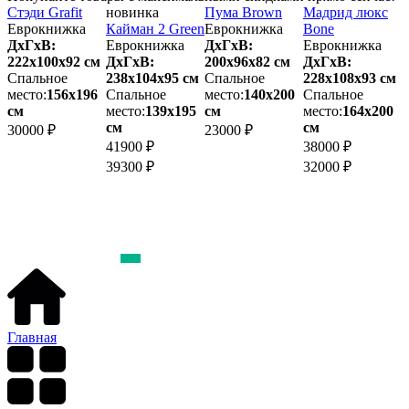
Стэди Grafit
новинка
Пума Brown
Мадрид люкс
Еврокнижка
Кайман 2 Green
Еврокнижка
Bone
Б
ДхГхВ:
Еврокнижка
ДхГхВ:
Еврокнижка
G
222х100x92 см
ДхГхВ:
200х96x82 см
ДхГхВ:
Спальное
238х104x95 см
Спальное
228х108x93 см
Д
м
место:
156х196
Спальное
место:
140х200
Спальное
см
место:
139х195
см
место:
164х200
см
см
м
30000 ₽
23000 ₽
41900 ₽
38000 ₽
4
39300 ₽
32000 ₽
4
Главная