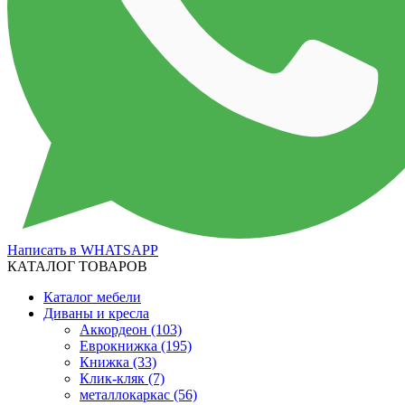
Написать в WHATSAPP
КАТАЛОГ ТОВАРОВ
Каталог мебели
Диваны и кресла
Аккордеон
(103)
Еврокнижка
(195)
Книжка
(33)
Клик-кляк
(7)
металлокаркас
(56)