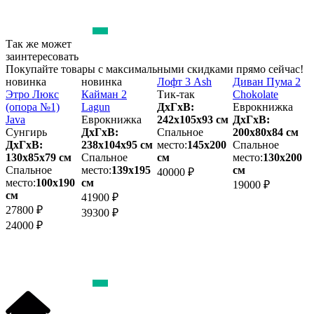
Так же может
заинтересовать
Покупайте товары с максимальными скидками прямо сейчас!
новинка
новинка
Лофт 3 Ash
Диван Пума 2
С
Этро Люкс
Кайман 2
Тик-так
Chokolate
(опора №1)
Lagun
ДхГхВ:
Еврокнижка
Java
Еврокнижка
242х105x93 см
ДхГхВ:
2
Сунгирь
ДхГхВ:
Спальное
200х80x84 см
ДхГхВ:
238х104x95 см
место:
145х200
Спальное
м
130х85x79 см
Спальное
см
место:
130х200
Спальное
место:
139х195
см
40000 ₽
3
место:
100х190
см
19000 ₽
см
41900 ₽
27800 ₽
39300 ₽
24000 ₽