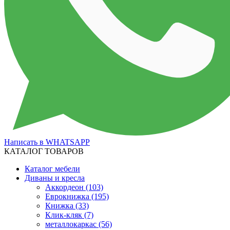
Написать в WHATSAPP
КАТАЛОГ ТОВАРОВ
Каталог мебели
Диваны и кресла
Аккордеон
(103)
Еврокнижка
(195)
Книжка
(33)
Клик-кляк
(7)
металлокаркас
(56)