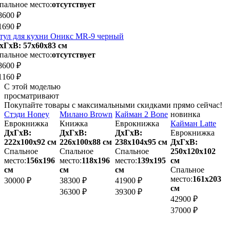
пальное место:
отсутствует
8600 ₽
1690 ₽
тул для кухни Оникс MR-9 черный
хГхВ: 57х60x83 см
пальное место:
отсутствует
8600 ₽
1160 ₽
С этой моделью
просматривают
Покупайте товары с максимальными скидками прямо сейчас!
Стэди Honey
Милано Brown
Кайман 2 Bone
новинка
Еврокнижка
Книжка
Еврокнижка
Кайман Latte
В
ДхГхВ:
ДхГхВ:
ДхГхВ:
Еврокнижка
м
222х100x92 см
226х100x88 см
238х104x95 см
ДхГхВ:
Спальное
Спальное
Спальное
250х120x102
1
место:
156х196
место:
118х196
место:
139х195
см
см
см
см
Спальное
м
место:
161х203
30000 ₽
38300 ₽
41900 ₽
см
3
36300 ₽
39300 ₽
42900 ₽
3
37000 ₽