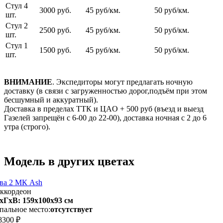
Стул 4
3000 руб.
45 руб/км.
50 руб/км.
шт.
Стул 2
2500 руб.
45 руб/км.
50 руб/км.
шт.
Стул 1
1500 руб.
45 руб/км.
50 руб/км.
шт.
ВНИМАНИЕ
. Экспедиторы могут предлагать ночную
доставку (в связи с загруженностью дорог,подъём при этом
бесшумный и аккуратный).
Доставка в пределах ТТК и ЦАO + 500 pуб (въезд и выезд
Газелей запрещён с 6-00 до 22-00), доставка ночная с 2 до 6
утра (строго).
Модель в других цветах
ва 2 МК Ash
ккордеон
хГхВ: 159х100x93 см
пальное место:
отсутствует
8300 ₽