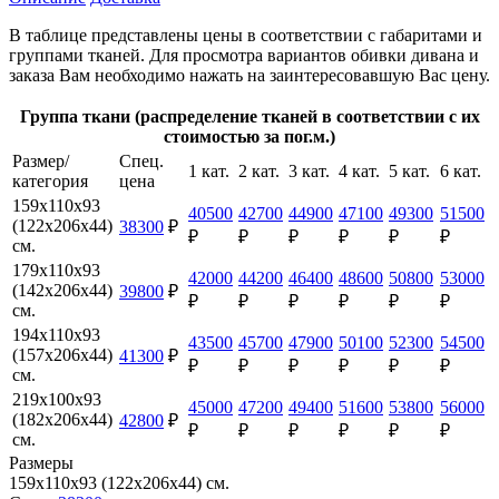
В таблице представлены цены в соответствии с габаритами и
группами тканей. Для просмотра вариантов обивки дивана и
заказа Вам необходимо нажать на заинтересовавшую Вас цену.
Группа ткани (распределение тканей в соответствии с их
стоимостью за пог.м.)
Размер/
Спец.
1 кат.
2 кат.
3 кат.
4 кат.
5 кат.
6 кат.
категория
цена
159х110х93
40500
42700
44900
47100
49300
51500
(122х206х44)
38300
₽
₽
₽
₽
₽
₽
₽
см.
179х110х93
42000
44200
46400
48600
50800
53000
(142х206х44)
39800
₽
₽
₽
₽
₽
₽
₽
см.
194х110х93
43500
45700
47900
50100
52300
54500
(157х206х44)
41300
₽
₽
₽
₽
₽
₽
₽
см.
219х100х93
45000
47200
49400
51600
53800
56000
(182х206х44)
42800
₽
₽
₽
₽
₽
₽
₽
см.
Размеры
159х110х93 (122х206х44) см.