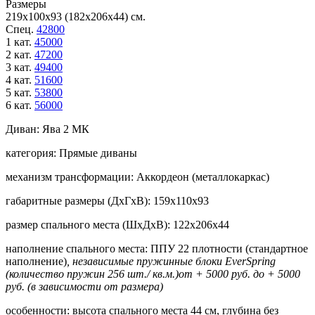
Размеры
219х100х93 (182х206х44) см.
Спец.
42800
1 кат.
45000
2 кат.
47200
3 кат.
49400
4 кат.
51600
5 кат.
53800
6 кат.
56000
Диван:
Ява 2 МК
категория:
Прямые диваны
механизм трансформации:
Аккордеон (металлокаркас)
габаритные размеры (ДхГхВ):
159х110х93
размер спального места (ШхДхВ):
122х206х44
наполнение спального места:
ППУ 22 плотности (стандартное
наполнение)
, независимые пружинные блоки EverSpring
(количество пружин 256 шт./ кв.м.)от + 5000 руб. до + 5000
руб. (в зависимости от размера)
особенности:
высота спального места 44 см, глубина без