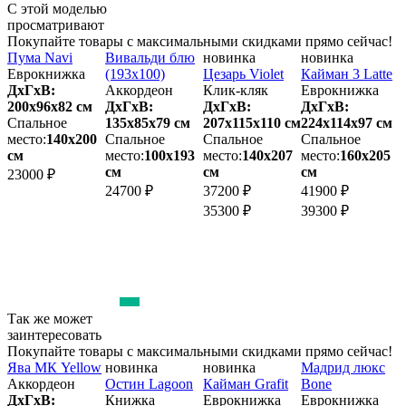
С этой моделью
просматривают
Покупайте товары с максимальными скидками прямо сейчас!
Пума Navi
Вивальди блю
новинка
новинка
Еврокнижка
(193х100)
Цезарь Violet
Кайман 3 Latte
ДхГхВ:
Аккордеон
Клик-кляк
Еврокнижка
200х96x82 см
ДхГхВ:
ДхГхВ:
ДхГхВ:
Спальное
135х85x79 см
207х115x110 см
224х114x97 см
м
место:
140х200
Спальное
Спальное
Спальное
2
см
место:
100х193
место:
140х207
место:
160х205
см
см
см
м
23000 ₽
24700 ₽
37200 ₽
41900 ₽
4
35300 ₽
39300 ₽
3
Так же может
заинтересовать
Покупайте товары с максимальными скидками прямо сейчас!
Ява МК Yellow
новинка
новинка
Мадрид люкс
П
e
Аккордеон
Остин Lagoon
Кайман Grafit
Bone
ДхГхВ:
Книжка
Еврокнижка
Еврокнижка