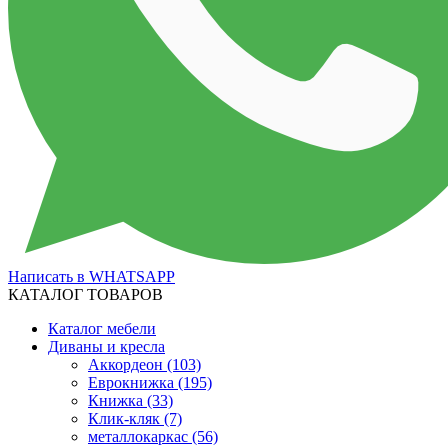
Написать в WHATSAPP
КАТАЛОГ ТОВАРОВ
Каталог мебели
Диваны и кресла
Аккордеон
(103)
Еврокнижка
(195)
Книжка
(33)
Клик-кляк
(7)
металлокаркас
(56)