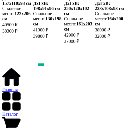
157х110x93 см
ДхГхВ:
ДхГхВ:
ДхГхВ:
2
Спальное
198х91x96 см
250х120x102
228х108x93 см
м
место:
122х206
Спальное
см
Спальное
м
см
место:
130х198
Спальное
место:
164х200
см
место:
161х203
см
40500 ₽
2
см
41900 ₽
38000 ₽
38300 ₽
42900 ₽
39800 ₽
32000 ₽
37000 ₽
Главная
Каталог