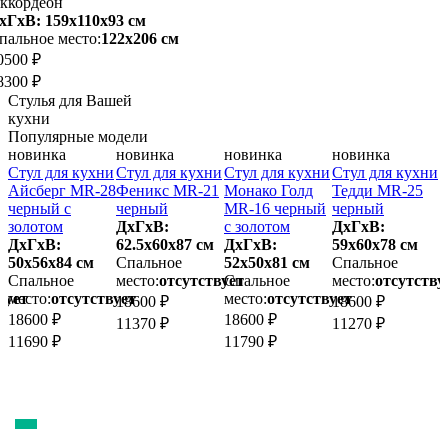
ккордеон
хГхВ: 159х110x93 см
пальное место:
122х206 см
0500 ₽
8300 ₽
Стулья для Вашей
кухни
Популярные модели
новинка
новинка
новинка
новинка
и
Стул для кухни
Стул для кухни
Стул для кухни
Стул для кухни
С
Айсберг MR-28
Феникс MR-21
Монако Голд
Тедди MR-25
черный с
черный
MR-16 черный
черный
золотом
ДхГхВ:
с золотом
ДхГхВ:
ДхГхВ:
62.5х60x87 см
ДхГхВ:
59х60x78 см
6
50х56x84 см
Спальное
52х50x81 см
Спальное
Спальное
место:
отсутствует
Спальное
место:
отсутству
м
вует
место:
отсутствует
место:
отсутствует
18600 ₽
18600 ₽
1
18600 ₽
18600 ₽
11370 ₽
11270 ₽
1
11690 ₽
11790 ₽