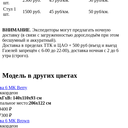
2500 руб.
45 руб/км.
50 руб/км.
шт.
Стул 1
1500 руб.
45 руб/км.
50 руб/км.
шт.
ВНИМАНИЕ
. Экспедиторы могут предлагать ночную
доставку (в связи с загруженностью дорог,подъём при этом
бесшумный и аккуратный).
Доставка в пределах ТТК и ЦАO + 500 pуб (въезд и выезд
Газелей запрещён с 6-00 до 22-00), доставка ночная с 2 до 6
утра (строго).
Модель в других цветах
ва 6 МК Berry
ккордеон
хГхВ: 140х110x93 см
пальное место:
206х122 см
9400 ₽
7300 ₽
ва 6 МК Brown
ккордеон