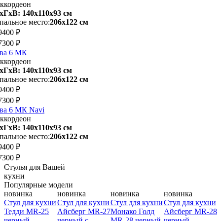
ккордеон
хГхВ: 140х110x93 см
пальное место:
206х122 см
9400 ₽
7300 ₽
ва 6 МК
ккордеон
хГхВ: 140х110x93 см
пальное место:
206х122 см
9400 ₽
7300 ₽
ва 6 МК Navi
ккордеон
хГхВ: 140х110x93 см
пальное место:
206х122 см
9400 ₽
7300 ₽
Стулья для Вашей
кухни
Популярные модели
новинка
новинка
новинка
новинка
и
Стул для кухни
Стул для кухни
Стул для кухни
Стул для кухни
С
Тедди MR-25
Айсберг MR-27
Монако Голд
Айсберг MR-28
черный
черный с
MR-28 черный
черный