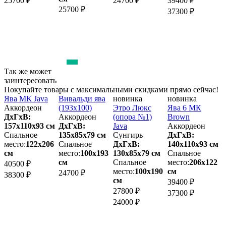
25700 ₽
24700 ₽
39400 ₽
2
25700 ₽
37300 ₽
Так же может
заинтересовать
Покупайте товары с максимальными скидками прямо сейчас!
Ява МК Java
Вивальди ява
новинка
новинка
Я
а
Аккордеон
(193х100)
Этро Люкс
Ява 6 МК
ДхГхВ:
Аккордеон
(опора №1)
Brown
157х110x93 см
ДхГхВ:
Java
Аккордеон
1
Спальное
135х85x79 см
Сунгирь
ДхГхВ:
место:
122х206
Спальное
ДхГхВ:
140х110x93 см
м
см
место:
100х193
130х85x79 см
Спальное
3
см
Спальное
место:
206х122
40500 ₽
место:
100х190
см
24700 ₽
38300 ₽
см
39400 ₽
27800 ₽
37300 ₽
24000 ₽