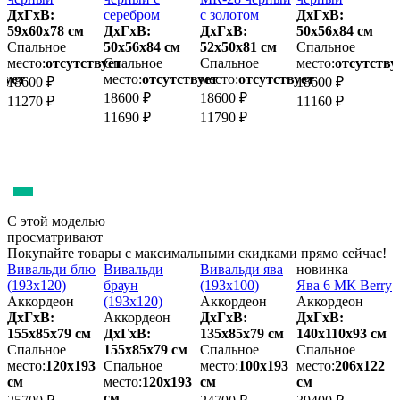
ДхГхВ:
серебром
с золотом
ДхГхВ:
с
59х60x78 см
ДхГхВ:
ДхГхВ:
50х56x84 см
Спальное
50х56x84 см
52х50x81 см
Спальное
5
место:
отсутствует
Спальное
Спальное
место:
отсутству
вует
место:
отсутствует
место:
отсутствует
м
18600 ₽
18600 ₽
18600 ₽
18600 ₽
1
11270 ₽
11160 ₽
11690 ₽
11790 ₽
1
С этой моделью
просматривают
Покупайте товары с максимальными скидками прямо сейчас!
Вивальди блю
Вивальди
Вивальди ява
новинка
(193х120)
браун
(193х100)
Ява 6 МК Berry
G
Аккордеон
(193х120)
Аккордеон
Аккордеон
ДхГхВ:
Аккордеон
ДхГхВ:
ДхГхВ:
155х85x79 см
ДхГхВ:
135х85x79 см
140х110x93 см
2
м
Спальное
155х85x79 см
Спальное
Спальное
место:
120х193
Спальное
место:
100х193
место:
206х122
м
см
место:
120х193
см
см
см