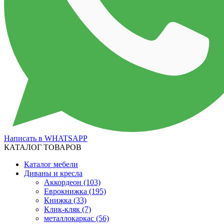
Написать в WHATSAPP
КАТАЛОГ ТОВАРОВ
Каталог мебели
Диваны и кресла
Аккордеон
(103)
Еврокнижка
(195)
Книжка
(33)
Клик-кляк
(7)
металлокаркас
(56)