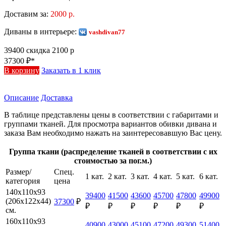
Доставим за:
2000 р.
Диваны в интерьере:
vashdivan77
39400
скидка 2100 р
37300
₽*
В корзину
Заказать в 1 клик
Описание
Доставка
В таблице представлены цены в соответствии с габаритами и
группами тканей. Для просмотра вариантов обивки дивана и
заказа Вам необходимо нажать на заинтересовавшую Вас цену.
Группа ткани (распределение тканей в соответствии с их
стоимостью за пог.м.)
Размер/
Спец.
1 кат.
2 кат.
3 кат.
4 кат.
5 кат.
6 кат.
категория
цена
140х110х93
39400
41500
43600
45700
47800
49900
(206х122х44)
37300
₽
₽
₽
₽
₽
₽
₽
см.
160х110х93
40900
43000
45100
47200
49300
51400