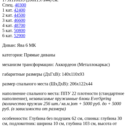
Спец.
40300
1 кат.
42400
2 кат.
44500
3 кат.
46600
4 кат.
48700
5 кат.
50800
6 кат.
52900
Диван:
Ява 6 МК
категория:
Прямые диваны
механизм трансформации:
Аккордеон (Металлокаркас)
габаритные размеры (ДхГхВ):
140х110х93
размер спального места (ШхДхВ):
206х122х44
наполнение спального места:
ППУ 22 плотности (стандартное
наполнение)
, независимые пружинные блоки EverSpring
(количество пружин 256 шт./ кв.м.)от + 5000 руб. до + 5000
руб. (в зависимости от размера)
особенности:
Глубина без подушек 62 см, спинка: глубина 30
см, подлокотник: ширина 10 см, глубина 103 см, высота от