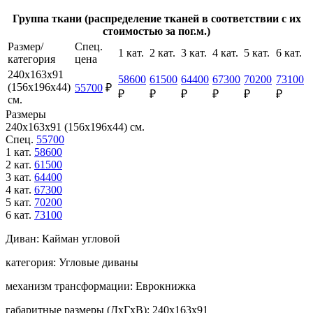
Группа ткани (распределение тканей в соответствии с их
стоимостью за пог.м.)
Размер/
Спец.
1 кат.
2 кат.
3 кат.
4 кат.
5 кат.
6 кат.
категория
цена
240х163х91
58600
61500
64400
67300
70200
73100
(156х196х44)
55700
₽
₽
₽
₽
₽
₽
₽
см.
Размеры
240х163х91 (156х196х44) см.
Спец.
55700
1 кат.
58600
2 кат.
61500
3 кат.
64400
4 кат.
67300
5 кат.
70200
6 кат.
73100
Диван:
Кайман угловой
категория:
Угловые диваны
механизм трансформации:
Еврокнижка
габаритные размеры (ДхГхВ):
240х163х91