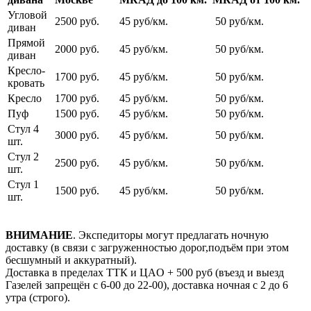
Угловой
2500 руб.
45 руб/км.
50 руб/км.
диван
Прямой
2000 руб.
45 руб/км.
50 руб/км.
диван
Кресло-
1700 руб.
45 руб/км.
50 руб/км.
кровать
Кресло
1700 руб.
45 руб/км.
50 руб/км.
Пуф
1500 руб.
45 руб/км.
50 руб/км.
Стул 4
3000 руб.
45 руб/км.
50 руб/км.
шт.
Стул 2
2500 руб.
45 руб/км.
50 руб/км.
шт.
Стул 1
1500 руб.
45 руб/км.
50 руб/км.
шт.
ВНИМАНИЕ
. Экспедиторы могут предлагать ночную
доставку (в связи с загруженностью дорог,подъём при этом
бесшумный и аккуратный).
Доставка в пределах ТТК и ЦАO + 500 pуб (въезд и выезд
Газелей запрещён с 6-00 до 22-00), доставка ночная с 2 до 6
утра (строго).