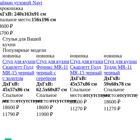
айман угловой Navi
врокнижка
хГхВ: 240х163x91 см
пальное место:
156х196 см
8600 ₽
5700 ₽
Стулья для Вашей
кухни
Популярные модели
новинка
новинка
новинка
новинка
и
Стул для кухни
Стул для кухни
Стул для кухни
Стул для кухни
С
2
Скарлетт Голд
Феникс MR-11
Скарлетт Голд
Тедди MR-11
MR-15 черный
черный с
MR-15 черный
черный
ч
с золотом
серебром
ДхГхВ:
ДхГхВ:
з
ДхГхВ:
ДхГхВ:
45х57x86 см
59х60x78 см
45х57x86 см
62.5х60x87 см
Спальное
Спальное
5
Спальное
Спальное
место:
отсутствует
место:
отсутству
вует
место:
отсутствует
место:
отсутствует
м
18600 ₽
18600 ₽
18600 ₽
18600 ₽
1
11270 ₽
11270 ₽
11790 ₽
11900 ₽
1