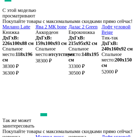
С этой моделью
просматривают
Покупайте товары с максимальными скидками прямо сейчас!
Милано Latte
Ява 2 МК bone
Далас 2 Green
Лофт угловой
К
Книжка
Аккордеон
Еврокнижка
Beige
L
ДхГхВ:
ДхГхВ:
ДхГхВ:
Тик-так
Т
226х100x88 см
159х100x93 см
215х95x92 см
ДхГхВ:
м
Спальное
Спальное
Спальное
240х160x92 см
2
место:
118х196
место:
отсутствует
место:
148х195
Спальное
см
см
место:
200х150
38300 ₽
см
м
38300 ₽
33300 ₽
52000 ₽
36300 ₽
30500 ₽
4
4
Так же может
заинтересовать
Покупайте товары с максимальными скидками прямо сейчас!
новинка
Мадрид люкс
новинка
Лофт угловой