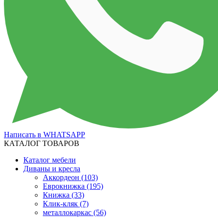
Написать в WHATSAPP
КАТАЛОГ ТОВАРОВ
Каталог мебели
Диваны и кресла
Аккордеон
(103)
Еврокнижка
(195)
Книжка
(33)
Клик-кляк
(7)
металлокаркас
(56)