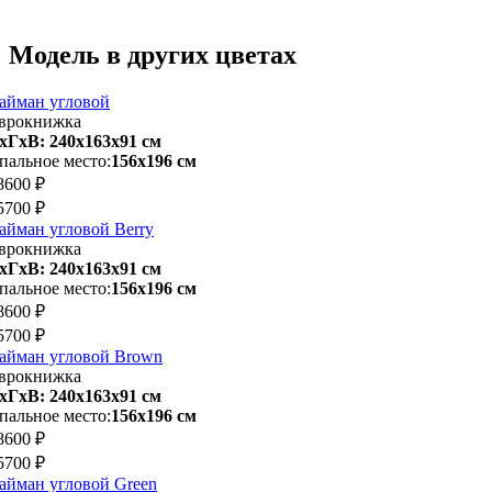
Модель в других цветах
айман угловой
врокнижка
хГхВ: 240х163x91 см
пальное место:
156х196 см
8600 ₽
5700 ₽
айман угловой Berry
врокнижка
хГхВ: 240х163x91 см
пальное место:
156х196 см
8600 ₽
5700 ₽
айман угловой Brown
врокнижка
хГхВ: 240х163x91 см
пальное место:
156х196 см
8600 ₽
5700 ₽
айман угловой Green