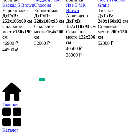
Каскад 5 Brown
Chocolat
Ява 5 МК
Grafit
К
Еврокнижка
Еврокнижка
Brown
Тик-так
у
м
ДхГхВ:
ДхГхВ:
Аккордеон
ДхГхВ:
Т
252х106x80 см
228х108x93 см
ДхГхВ:
240х160x92 см
Спальное
Спальное
157х110x93 см
Спальное
3
место:
150х190
место:
164х200
Спальное
место:
200х150
см
см
место:
122х206
см
м
см
46900 ₽
32000 ₽
52000 ₽
40500 ₽
5
44500 ₽
38300 ₽
5
Главная
Каталог