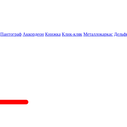
Пантограф
Аккордеон
Книжка
Клик-кляк
Металлокаркас
Дельф