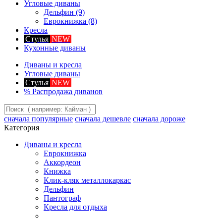
Угловые диваны
Дельфин
(9)
Еврокнижка
(8)
Кресла
Стулья
NEW
Кухонные диваны
Диваны и кресла
Угловые диваны
Стулья
NEW
%
Распродажа диванов
сначала популярные
сначала дешевле
сначала дороже
Категория
Диваны и кресла
Еврокнижка
Аккордеон
Книжка
Клик-кляк металлокаркас
Дельфин
Пантограф
Кресла для отдыха