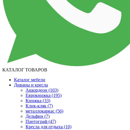
КАТАЛОГ ТОВАРОВ
Каталог мебели
Диваны и кресла
Аккордеон
(103)
Еврокнижка
(195)
Книжка
(33)
Клик-кляк
(7)
металлокаркас
(56)
Дельфин
(7)
Пантограф
(47)
Кресла для отдыха
(10)