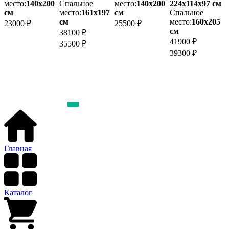
м
место:
140х200
Спальное
место:
140х200
224х114x97 см
м
см
место:
161х197
см
Спальное
см
место:
160х205
23000 ₽
25500 ₽
4
см
38100 ₽
3
41900 ₽
35500 ₽
39300 ₽
Главная
Каталог