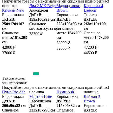
Покупайте товары с максимальными скидками прямо сейчас!
новинка
Ява 2 МК Beige
Мадрид люкс
Карнавал 4
Д
Кайман Navi
Аккордеон
Brown
Lagoon
Еврокнижка
ДхГхВ:
Еврокнижка
Тик-так
ДхГхВ:
159х100x93 см
ДхГхВ:
ДхГхВ:
2
250х120x102
Спальное
228х108x93 см
268х110x100
м
см
место:
отсутствует
Спальное
см
м
Спальное
место:
164х200
Спальное
38300 ₽
место:
161х203
см
место:
147х200
3
см
см
38000 ₽
3
42900 ₽
47200 ₽
32000 ₽
37000 ₽
44500 ₽
Так же может
заинтересовать
Покупайте товары с максимальными скидками прямо сейчас!
Пума Rio Ash
новинка
Нуми Ash
новинка
К
Еврокнижка
Мартин Latte
Еврокнижка
Кайман 3
ДхГхВ:
Еврокнижка
ДхГхВ:
Brown
200х96x82 см
ДхГхВ:
215х96x82 см
Еврокнижка
2
Спальное
233х107x90 см
Спальное
ДхГхВ: