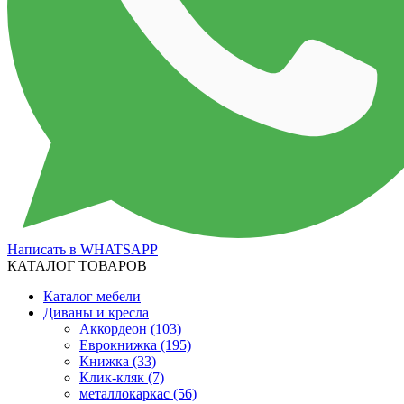
Написать в WHATSAPP
КАТАЛОГ ТОВАРОВ
Каталог мебели
Диваны и кресла
Аккордеон
(103)
Еврокнижка
(195)
Книжка
(33)
Клик-кляк
(7)
металлокаркас
(56)