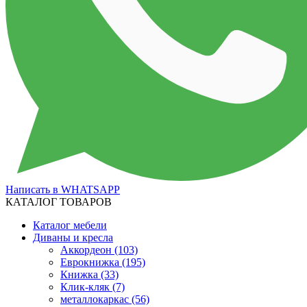
Написать в WHATSAPP
КАТАЛОГ ТОВАРОВ
Каталог мебели
Диваны и кресла
Аккордеон
(103)
Еврокнижка
(195)
Книжка
(33)
Клик-кляк
(7)
металлокаркас
(56)