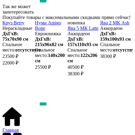
Так же может
заинтересовать
Покупайте товары с максимальными скидками прямо сейчас!
Круз Berry
Нуми Amigo
новинка
Ява 2 МК Ash
В
Нераскладные
Bone
Ява 5 МК Latte
Аккордеон
(
ДхГхВ:
Еврокнижка
Аккордеон
ДхГхВ:
м
75х70x90 см
ДхГхВ:
ДхГхВ:
159х100x93 см
Спальное
215х96x82 см
157х110x93 см
Спальное
1
место:
отсутствует
Спальное
Спальное
место:
отсутству
место:
140х200
место:
122х206
м
23500 ₽
38300 ₽
см
см
22000 ₽
25500 ₽
40500 ₽
2
38300 ₽
Главная