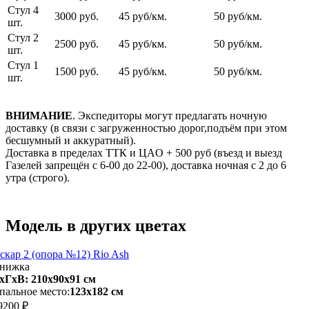
Стул 4
3000 руб.
45 руб/км.
50 руб/км.
шт.
Стул 2
2500 руб.
45 руб/км.
50 руб/км.
шт.
Стул 1
1500 руб.
45 руб/км.
50 руб/км.
шт.
ВНИМАНИЕ
. Экспедиторы могут предлагать ночную
доставку (в связи с загруженностью дорог,подъём при этом
бесшумный и аккуратный).
Доставка в пределах ТТК и ЦАO + 500 pуб (въезд и выезд
Газелей запрещён с 6-00 до 22-00), доставка ночная с 2 до 6
утра (строго).
Модель в других цветах
скар 2 (опора №12) Rio Ash
нижка
хГхВ: 210х90x91 см
пальное место:
123х182 см
9200 ₽