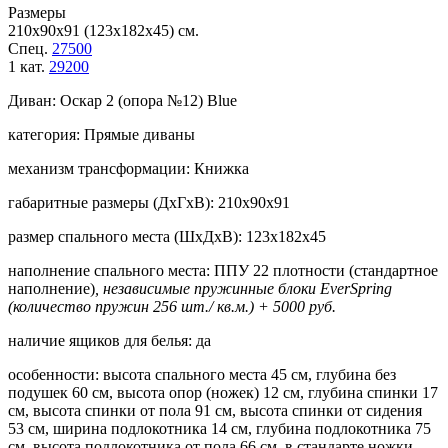
Размеры
210х90х91 (123х182х45) см.
Спец.
27500
1 кат.
29200
Диван:
Оскар 2 (опора №12) Blue
категория:
Прямые диваны
механизм трансформации:
Книжка
габаритные размеры (ДхГхВ):
210х90х91
размер спального места (ШхДхВ):
123х182х45
наполнение спального места:
ППУ 22 плотности (стандартное
наполнение)
, независимые пружинные блоки EverSpring
(количество пружин 256 шт./ кв.м.) + 5000 руб.
наличие ящиков для белья:
да
особенности:
высота спального места 45 см, глубина без
подушек 60 см, высота опор (ножек) 12 см, глубина спинки 17
см, высота спинки от пола 91 см, высота спинки от сидения
53 см, ширина подлокотника 14 см, глубина подлокотника 75
см, высота подлокотника от пола 66 см, в стандарте ножки