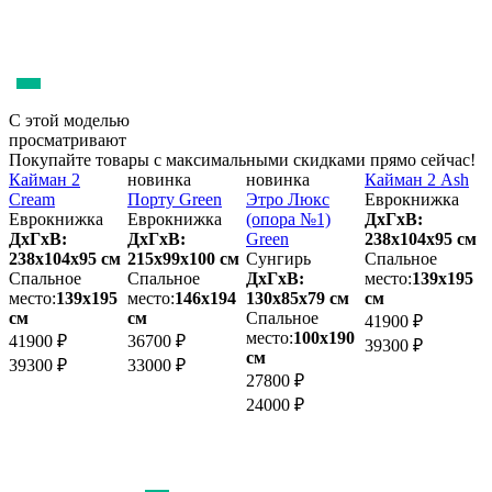
С этой моделью
просматривают
Покупайте товары с максимальными скидками прямо сейчас!
Кайман 2
новинка
новинка
Кайман 2 Ash
Cream
Порту Green
Этро Люкс
Еврокнижка
Еврокнижка
Еврокнижка
(опора №1)
ДхГхВ:
Д
ДхГхВ:
ДхГхВ:
Green
238х104x95 см
238х104x95 см
215х99x100 см
Сунгирь
Спальное
м
Спальное
Спальное
ДхГхВ:
место:
139х195
3
место:
139х195
место:
146х194
130х85x79 см
см
см
см
Спальное
41900 ₽
место:
100х190
41900 ₽
36700 ₽
39300 ₽
см
39300 ₽
33000 ₽
27800 ₽
24000 ₽