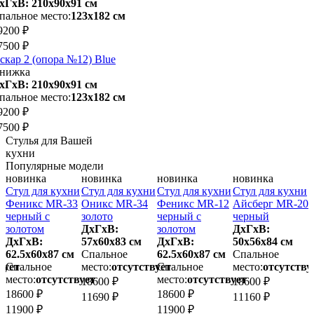
хГхВ: 210х90x91 см
пальное место:
123х182 см
9200 ₽
7500 ₽
скар 2 (опора №12) Blue
нижка
хГхВ: 210х90x91 см
пальное место:
123х182 см
9200 ₽
7500 ₽
Стулья для Вашей
кухни
Популярные модели
новинка
новинка
новинка
новинка
и
Стул для кухни
Стул для кухни
Стул для кухни
Стул для кухни
С
Феникс MR-33
Оникс MR-34
Феникс MR-12
Айсберг MR-20
черный с
золото
черный с
черный
з
золотом
ДхГхВ:
золотом
ДхГхВ:
ДхГхВ:
57х60x83 см
ДхГхВ:
50х56x84 см
6
62.5х60x87 см
Спальное
62.5х60x87 см
Спальное
вует
Спальное
место:
отсутствует
Спальное
место:
отсутству
м
место:
отсутствует
место:
отсутствует
18600 ₽
18600 ₽
1
18600 ₽
18600 ₽
11690 ₽
11160 ₽
1
11900 ₽
11900 ₽