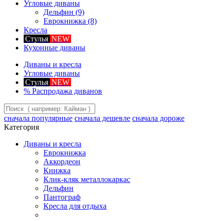
Угловые диваны
Дельфин
(9)
Еврокнижка
(8)
Кресла
Стулья
NEW
Кухонные диваны
Диваны и кресла
Угловые диваны
Стулья
NEW
%
Распродажа диванов
сначала популярные
сначала дешевле
сначала дороже
Категория
Диваны и кресла
Еврокнижка
Аккордеон
Книжка
Клик-кляк металлокаркас
Дельфин
Пантограф
Кресла для отдыха