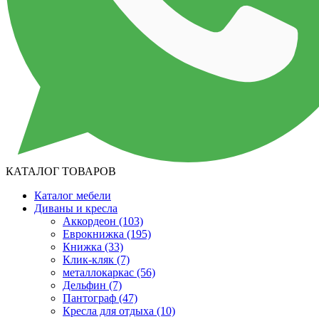
КАТАЛОГ ТОВАРОВ
Каталог мебели
Диваны и кресла
Аккордеон
(103)
Еврокнижка
(195)
Книжка
(33)
Клик-кляк
(7)
металлокаркас
(56)
Дельфин
(7)
Пантограф
(47)
Кресла для отдыха
(10)