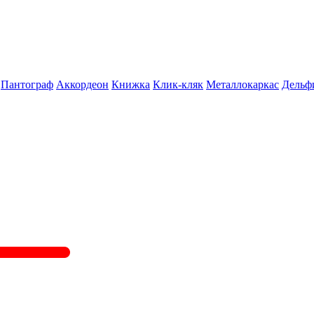
Пантограф
Аккордеон
Книжка
Клик-кляк
Металлокаркас
Дельф