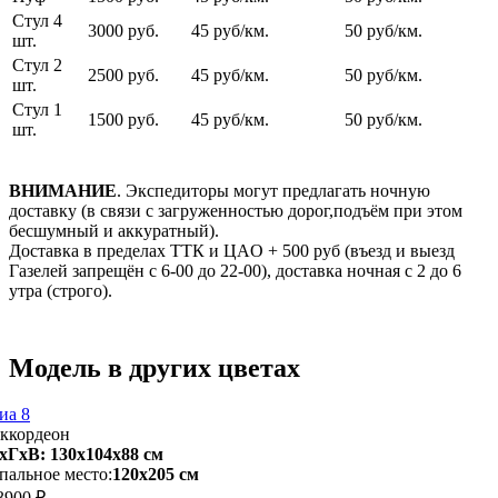
Стул 4
3000 руб.
45 руб/км.
50 руб/км.
шт.
Стул 2
2500 руб.
45 руб/км.
50 руб/км.
шт.
Стул 1
1500 руб.
45 руб/км.
50 руб/км.
шт.
ВНИМАНИЕ
. Экспедиторы могут предлагать ночную
доставку (в связи с загруженностью дорог,подъём при этом
бесшумный и аккуратный).
Доставка в пределах ТТК и ЦАO + 500 pуб (въезд и выезд
Газелей запрещён с 6-00 до 22-00), доставка ночная с 2 до 6
утра (строго).
Модель в других цветах
иа 8
ккордеон
хГхВ: 130х104x88 см
пальное место:
120х205 см
3900 ₽