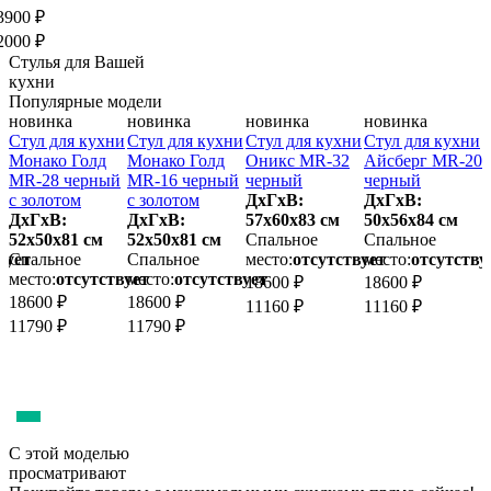
3900 ₽
2000 ₽
Стулья для Вашей
кухни
Популярные модели
новинка
новинка
новинка
новинка
и
Стул для кухни
Стул для кухни
Стул для кухни
Стул для кухни
С
Монако Голд
Монако Голд
Оникс MR-32
Айсберг MR-20
й
MR-28 черный
MR-16 черный
черный
черный
ч
с золотом
с золотом
ДхГхВ:
ДхГхВ:
з
ДхГхВ:
ДхГхВ:
57х60x83 см
50х56x84 см
52х50x81 см
52х50x81 см
Спальное
Спальное
5
вует
Спальное
Спальное
место:
отсутствует
место:
отсутству
место:
отсутствует
место:
отсутствует
м
18600 ₽
18600 ₽
18600 ₽
18600 ₽
1
11160 ₽
11160 ₽
11790 ₽
11790 ₽
1
С этой моделью
просматривают