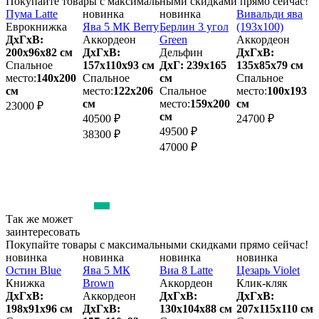
Покупайте товары с максимальными скидками прямо сейчас!
Пума Latte
новинка
новинка
Вивальди ява
Еврокнижка
Ява 5 МК Berry
Берлин 3 угол
(193х100)
М
n
ДхГхВ:
Аккордеон
Green
Аккордеон
200х96x82 см
ДхГхВ:
Дельфин
ДхГхВ:
Спальное
157х110x93 см
ДхГ: 239х165
135х85x79 см
2
м
место:
140х200
Спальное
см
Спальное
см
место:
122х206
Спальное
место:
100х193
м
см
место:
159х200
см
23000 ₽
см
40500 ₽
24700 ₽
3
49500 ₽
38300 ₽
3
47000 ₽
Так же может
заинтересовать
Покупайте товары с максимальными скидками прямо сейчас!
новинка
новинка
новинка
новинка
К
Остин Blue
Ява 5 МК
Виа 8 Latte
Цезарь Violet
Книжка
Brown
Аккордеон
Клик-кляк
Т
ДхГхВ:
Аккордеон
ДхГхВ:
ДхГхВ:
м
198х91x96 см
ДхГхВ:
130х104x88 см
207х115x110 см
2