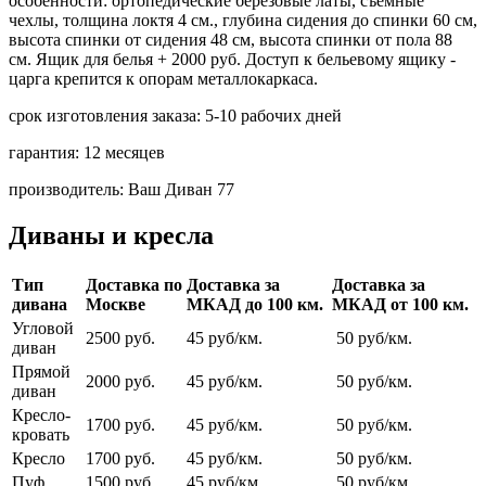
особенности:
ортопедические березовые латы, съемные
чехлы, толщина локтя 4 см., глубина сидения до спинки 60 см,
высота спинки от сидения 48 см, высота спинки от пола 88
см. Ящик для белья + 2000 руб. Доступ к бельевому ящику -
царга крепится к опорам металлокаркаса.
срок изготовления заказа:
5-10 рабочих дней
гарантия:
12 месяцев
производитель:
Ваш Диван 77
Диваны и кресла
Тип
Доставка по
Доставка за
Доставка за
дивана
Москве
МКАД до 100 км.
МКАД от 100 км.
Угловой
2500 руб.
45 руб/км.
50 руб/км.
диван
Прямой
2000 руб.
45 руб/км.
50 руб/км.
диван
Кресло-
1700 руб.
45 руб/км.
50 руб/км.
кровать
Кресло
1700 руб.
45 руб/км.
50 руб/км.
Пуф
1500 руб.
45 руб/км.
50 руб/км.