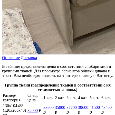
Описание
Доставка
В таблице представлены цены в соответствии с габаритами и
группами тканей. Для просмотра вариантов обивки дивана и
заказа Вам необходимо нажать на заинтересовавшую Вас цену.
Группа ткани (распределение тканей в соответствии с их
стоимостью за пог.м.)
Размер/
Спец.
1 кат.
2 кат.
3 кат.
4 кат.
5 кат.
6 кат.
категория
цена
130х104х88
33900
35800
37700
39600
41500
43400
(120х205х40)
32000
₽
₽
₽
₽
₽
₽
₽
см.