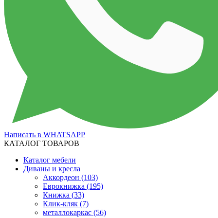
Написать в WHATSAPP
КАТАЛОГ ТОВАРОВ
Каталог мебели
Диваны и кресла
Аккордеон
(103)
Еврокнижка
(195)
Книжка
(33)
Клик-кляк
(7)
металлокаркас
(56)