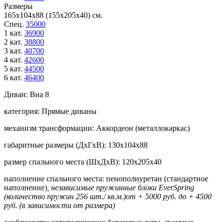
Размеры
165х104х88 (155х205х40) см.
Спец.
35000
1 кат.
36900
2 кат.
38800
3 кат.
40700
4 кат.
42600
5 кат.
44500
6 кат.
46400
Диван:
Виа 8
категория:
Прямые диваны
механизм трансформации:
Аккордеон (металлокаркас)
габаритные размеры (ДхГхВ):
130х104х88
размер спального места (ШхДхВ):
120х205х40
наполнение спального места:
пенополиуретан (стандартное
наполнение)
, независимые пружинные блоки EverSpring
(количество пружин 256 шт./ кв.м.)от + 5000 руб. до + 4500
руб. (в зависимости от размера)