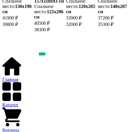
Спальное
157х110x93 см
Спальное
Спальное
место:
130х198
Спальное
место:
120х205
место:
140х207
см
место:
122х206
см
см
м
см
41900 ₽
33900 ₽
37200 ₽
40500 ₽
4
39800 ₽
32000 ₽
35300 ₽
38300 ₽
4
Главная
Каталог
Корзина