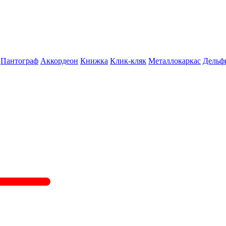
Пантограф
Аккордеон
Книжка
Клик-кляк
Металлокаркас
Дельф