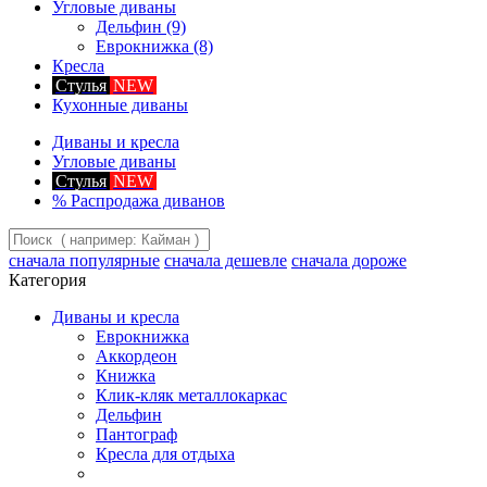
Угловые диваны
Дельфин
(9)
Еврокнижка
(8)
Кресла
Стулья
NEW
Кухонные диваны
Диваны и кресла
Угловые диваны
Стулья
NEW
%
Распродажа диванов
сначала популярные
сначала дешевле
сначала дороже
Категория
Диваны и кресла
Еврокнижка
Аккордеон
Книжка
Клик-кляк металлокаркас
Дельфин
Пантограф
Кресла для отдыха