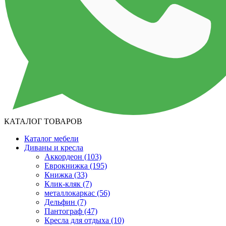
КАТАЛОГ ТОВАРОВ
Каталог мебели
Диваны и кресла
Аккордеон
(103)
Еврокнижка
(195)
Книжка
(33)
Клик-кляк
(7)
металлокаркас
(56)
Дельфин
(7)
Пантограф
(47)
Кресла для отдыха
(10)