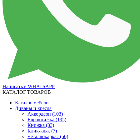
Написать в WHATSAPP
КАТАЛОГ ТОВАРОВ
Каталог мебели
Диваны и кресла
Аккордеон
(103)
Еврокнижка
(195)
Книжка
(33)
Клик-кляк
(7)
металлокаркас
(56)