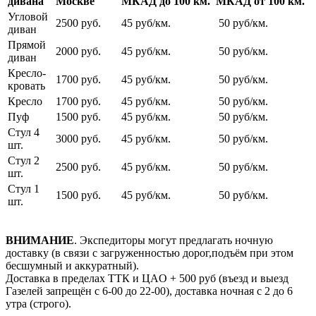
дивана
Москве
МКАД до 100 км.
МКАД от 100 км.
Угловой
2500 руб.
45 руб/км.
50 руб/км.
диван
Прямой
2000 руб.
45 руб/км.
50 руб/км.
диван
Кресло-
1700 руб.
45 руб/км.
50 руб/км.
кровать
Кресло
1700 руб.
45 руб/км.
50 руб/км.
Пуф
1500 руб.
45 руб/км.
50 руб/км.
Стул 4
3000 руб.
45 руб/км.
50 руб/км.
шт.
Стул 2
2500 руб.
45 руб/км.
50 руб/км.
шт.
Стул 1
1500 руб.
45 руб/км.
50 руб/км.
шт.
ВНИМАНИЕ
. Экспедиторы могут предлагать ночную
доставку (в связи с загруженностью дорог,подъём при этом
бесшумный и аккуратный).
Доставка в пределах ТТК и ЦАO + 500 pуб (въезд и выезд
Газелей запрещён с 6-00 до 22-00), доставка ночная с 2 до 6
утра (строго).