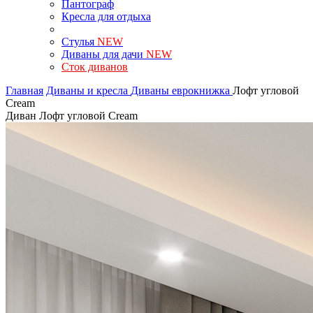
Пантограф
Кресла для отдыха
Стулья
NEW
Диваны для дачи
NEW
Сток диванов
Главная
Диваны и кресла
Диваны еврокнижка
Лофт угловой
Cream
Диван Лофт угловой Cream