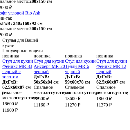
пальное место:
200х150 см
2000 ₽
офт угловой Rio Ash
ик-так
хГхВ: 240х160x92 см
пальное место:
200х150 см
2000 ₽
Стулья для Вашей
кухни
Популярные модели
новинка
новинка
новинка
новинка
и
Стул для кухни
Стул для кухни
Стул для кухни
Стул для кухни
С
Феникс MR-33
Айсберг MR-20
Тедди MR-6
Феникс MR-12
й
черный с
черный
черный
черный
золотом
ДхГхВ:
ДхГхВ:
ДхГхВ:
ДхГхВ:
50х56x84 см
59х60x78 см
62.5х60x87 см
5
62.5х60x87 см
Спальное
Спальное
Спальное
вует
Спальное
место:
отсутствует
место:
отсутствует
место:
отсутству
м
место:
отсутствует
18600 ₽
18600 ₽
18600 ₽
1
18600 ₽
11160 ₽
11270 ₽
11370 ₽
1
11900 ₽