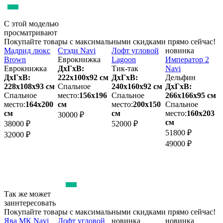
С этой моделью
просматривают
Покупайте товары с максимальными скидками прямо сейчас!
Мадрид люкс
Стэди Navi
Лофт угловой
новинка
В
Brown
Еврокнижка
Lagoon
Император 2
а
Еврокнижка
ДхГхВ:
Тик-так
Navi
ДхГхВ:
222х100x92 см
ДхГхВ:
Дельфин
м
228х108x93 см
Спальное
240х160x92 см
ДхГхВ:
1
Спальное
место:
156х196
Спальное
266х166x95 см
место:
164х200
см
место:
200х150
Спальное
м
см
см
место:
160х203
30000 ₽
см
38000 ₽
52000 ₽
2
51800 ₽
32000 ₽
49000 ₽
Так же может
заинтересовать
Покупайте товары с максимальными скидками прямо сейчас!
Ява МК Navi
Лофт угловой
новинка
новинка