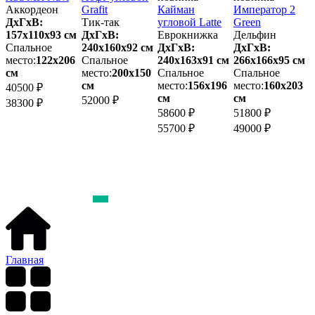
Аккордеон
Grafit
Кайман
Император 2
ДхГхВ:
Тик-так
угловой Latte
Green
157х110x93 см
ДхГхВ:
Еврокнижка
Дельфин
Спальное
240х160x92 см
ДхГхВ:
ДхГхВ:
2
место:
122х206
Спальное
240х163x91 см
266х166x95 см
см
место:
200х150
Спальное
Спальное
м
см
место:
156х196
место:
160х203
40500 ₽
см
см
52000 ₽
3
38300 ₽
58600 ₽
51800 ₽
3
55700 ₽
49000 ₽
Главная