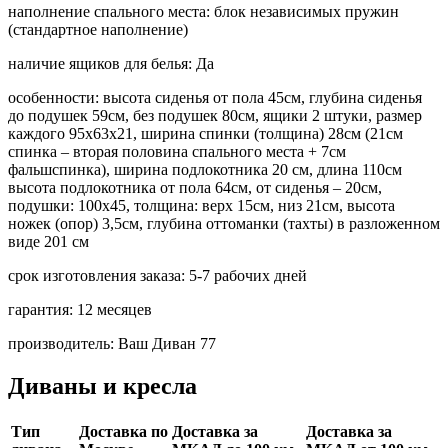
наполнение спального места:
блок независимых пружин
(стандартное наполнение)
наличие ящиков для белья:
Да
особенности:
высота сиденья от пола 45см, глубина сиденья
до подушек 59см, без подушек 80см, ящики 2 штуки, размер
каждого 95х63х21, ширина спинки (толщина) 28см (21см
спинка – вторая половина спального места + 7см
фальшспинка), ширина подлокотника 20 см, длина 110см
высота подлокотника от пола 64см, от сиденья – 20см,
подушки: 100х45, толщина: верх 15см, низ 21см, высота
ножек (опор) 3,5см, глубина оттоманки (тахты) в разложенном
виде 201 см
срок изготовления заказа:
5-7 рабочих дней
гарантия:
12 месяцев
производитель:
Ваш Диван 77
Диваны и кресла
Тип
Доставка по
Доставка за
Доставка за