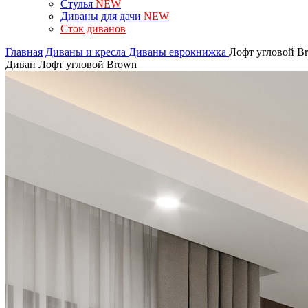
Стулья
NEW
Диваны для дачи
NEW
Сток диванов
Главная
Диваны и кресла
Диваны еврокнижка
Лофт угловой B
Диван Лофт угловой Brown