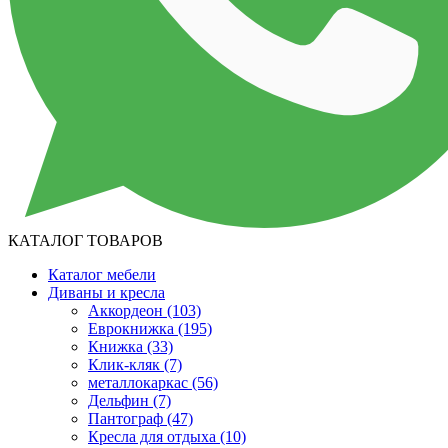
КАТАЛОГ ТОВАРОВ
Каталог мебели
Диваны и кресла
Аккордеон
(103)
Еврокнижка
(195)
Книжка
(33)
Клик-кляк
(7)
металлокаркас
(56)
Дельфин
(7)
Пантограф
(47)
Кресла для отдыха
(10)