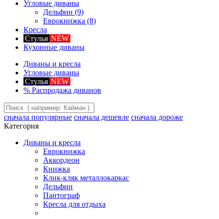
Угловые диваны
Дельфин
(9)
Еврокнижка
(8)
Кресла
Стулья
NEW
Кухонные диваны
Диваны и кресла
Угловые диваны
Стулья
NEW
%
Распродажа диванов
сначала популярные
сначала дешевле
сначала дороже
Категория
Диваны и кресла
Еврокнижка
Аккордеон
Книжка
Клик-кляк металлокаркас
Дельфин
Пантограф
Кресла для отдыха