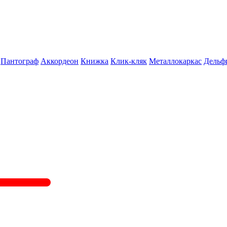
Пантограф
Аккордеон
Книжка
Клик-кляк
Металлокаркас
Дельф