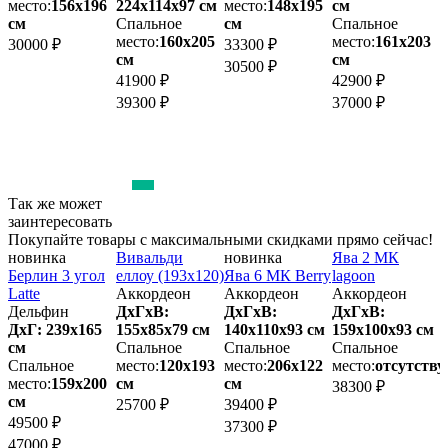
место:
156х196
224х114x97 см
место:
148х195
см
м
см
Спальное
см
Спальное
место:
160х205
место:
161х203
30000 ₽
33300 ₽
3
см
см
30500 ₽
41900 ₽
42900 ₽
39300 ₽
37000 ₽
Так же может
заинтересовать
Покупайте товары с максимальными скидками прямо сейчас!
новинка
Вивальди
новинка
Ява 2 МК
Л
Берлин 3 угол
еллоу (193х120)
Ява 6 МК Berry
lagoon
Т
Latte
Аккордеон
Аккордеон
Аккордеон
Дельфин
ДхГхВ:
ДхГхВ:
ДхГхВ:
2
м
ДхГ: 239х165
155х85x79 см
140х110x93 см
159х100x93 см
см
Спальное
Спальное
Спальное
м
Спальное
место:
120х193
место:
206х122
место:
отсутству
место:
159х200
см
см
38300 ₽
4
см
25700 ₽
39400 ₽
49500 ₽
37300 ₽
47000 ₽