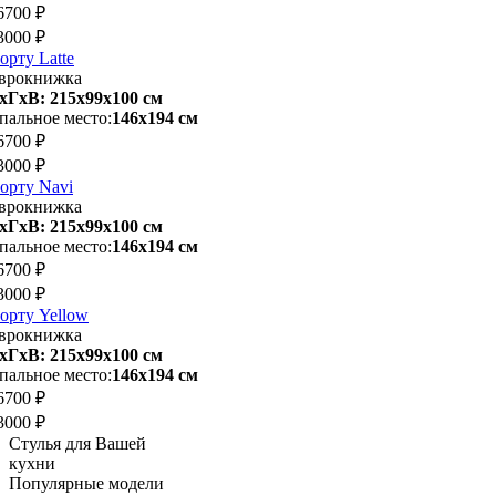
6700 ₽
3000 ₽
орту Latte
врокнижка
хГхВ: 215х99x100 см
пальное место:
146х194 см
6700 ₽
3000 ₽
орту Navi
врокнижка
хГхВ: 215х99x100 см
пальное место:
146х194 см
6700 ₽
3000 ₽
орту Yellow
врокнижка
хГхВ: 215х99x100 см
пальное место:
146х194 см
6700 ₽
3000 ₽
Стулья для Вашей
кухни
Популярные модели