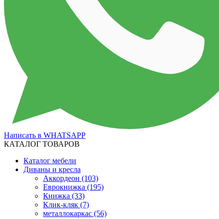
Написать в WHATSAPP
КАТАЛОГ ТОВАРОВ
Каталог мебели
Диваны и кресла
Аккордеон
(103)
Еврокнижка
(195)
Книжка
(33)
Клик-кляк
(7)
металлокаркас
(56)