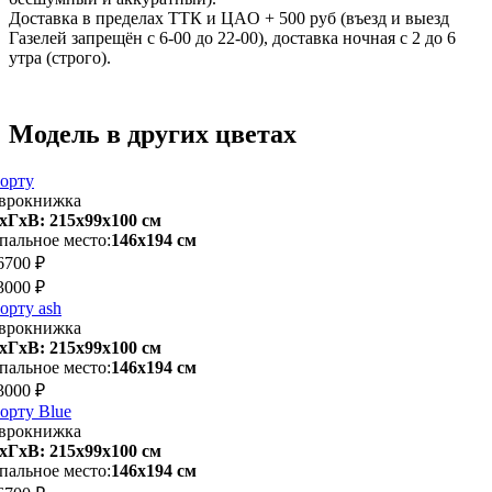
Доставка в пределах ТТК и ЦАO + 500 pуб (въезд и выезд
Газелей запрещён с 6-00 до 22-00), доставка ночная с 2 до 6
утра (строго).
Модель в других цветах
орту
врокнижка
хГхВ: 215х99x100 см
пальное место:
146х194 см
6700 ₽
3000 ₽
орту ash
врокнижка
хГхВ: 215х99x100 см
пальное место:
146х194 см
3000 ₽
орту Blue
врокнижка
хГхВ: 215х99x100 см
пальное место:
146х194 см