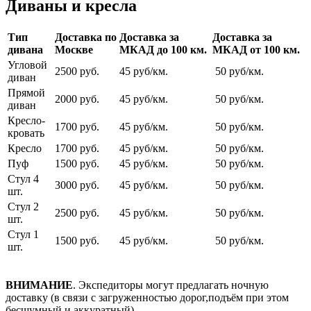
Диваны и кресла
Тип
Доставка по
Доставка за
Доставка за
дивана
Москве
МКАД до 100 км.
МКАД от 100 км.
Угловой
2500 руб.
45 руб/км.
50 руб/км.
диван
Прямой
2000 руб.
45 руб/км.
50 руб/км.
диван
Кресло-
1700 руб.
45 руб/км.
50 руб/км.
кровать
Кресло
1700 руб.
45 руб/км.
50 руб/км.
Пуф
1500 руб.
45 руб/км.
50 руб/км.
Стул 4
3000 руб.
45 руб/км.
50 руб/км.
шт.
Стул 2
2500 руб.
45 руб/км.
50 руб/км.
шт.
Стул 1
1500 руб.
45 руб/км.
50 руб/км.
шт.
ВНИМАНИЕ
. Экспедиторы могут предлагать ночную
доставку (в связи с загруженностью дорог,подъём при этом
бесшумный и аккуратный).