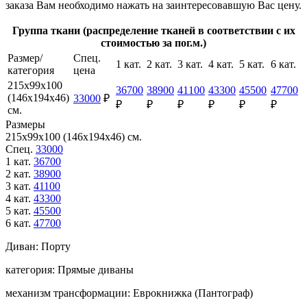
заказа Вам необходимо нажать на заинтересовавшую Вас цену.
Группа ткани (распределение тканей в соответствии с их
стоимостью за пог.м.)
Размер/
Спец.
1 кат.
2 кат.
3 кат.
4 кат.
5 кат.
6 кат.
категория
цена
215х99х100
36700
38900
41100
43300
45500
47700
(146х194х46)
33000
₽
₽
₽
₽
₽
₽
₽
см.
Размеры
215х99х100 (146х194х46) см.
Спец.
33000
1 кат.
36700
2 кат.
38900
3 кат.
41100
4 кат.
43300
5 кат.
45500
6 кат.
47700
Диван:
Порту
категория:
Прямые диваны
механизм трансформации:
Еврокнижка (Пантограф)