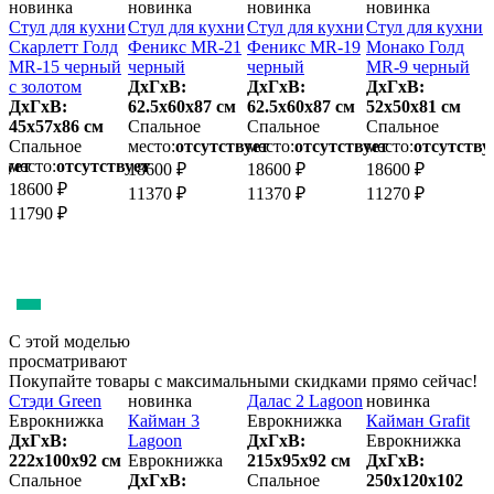
новинка
новинка
новинка
новинка
и
Стул для кухни
Стул для кухни
Стул для кухни
Стул для кухни
С
2
Скарлетт Голд
Феникс MR-21
Феникс MR-19
Монако Голд
MR-15 черный
черный
черный
MR-9 черный
с золотом
ДхГхВ:
ДхГхВ:
ДхГхВ:
ДхГхВ:
62.5х60x87 см
62.5х60x87 см
52х50x81 см
5
45х57x86 см
Спальное
Спальное
Спальное
Спальное
место:
отсутствует
место:
отсутствует
место:
отсутству
м
вует
место:
отсутствует
18600 ₽
18600 ₽
18600 ₽
1
18600 ₽
11370 ₽
11370 ₽
11270 ₽
1
11790 ₽
С этой моделью
просматривают
Покупайте товары с максимальными скидками прямо сейчас!
Стэди Green
новинка
Далас 2 Lagoon
новинка
Я
Еврокнижка
Кайман 3
Еврокнижка
Кайман Grafit
ДхГхВ:
Lagoon
ДхГхВ:
Еврокнижка
222х100x92 см
Еврокнижка
215х95x92 см
ДхГхВ:
1
м
Спальное
ДхГхВ:
Спальное
250х120x102