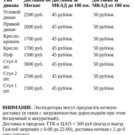
дивана
Москве
МКАД до 100 км.
МКАД от 100 км.
Угловой
2500 руб.
45 руб/км.
50 руб/км.
диван
Прямой
2000 руб.
45 руб/км.
50 руб/км.
диван
Кресло-
1700 руб.
45 руб/км.
50 руб/км.
кровать
Кресло
1700 руб.
45 руб/км.
50 руб/км.
Пуф
1500 руб.
45 руб/км.
50 руб/км.
Стул 4
3000 руб.
45 руб/км.
50 руб/км.
шт.
Стул 2
2500 руб.
45 руб/км.
50 руб/км.
шт.
Стул 1
1500 руб.
45 руб/км.
50 руб/км.
шт.
ВНИМАНИЕ
. Экспедиторы могут предлагать ночную
доставку (в связи с загруженностью дорог,подъём при этом
бесшумный и аккуратный).
Доставка в пределах ТТК и ЦАO + 500 pуб (въезд и выезд
Газелей запрещён с 6-00 до 22-00), доставка ночная с 2 до 6
утра (строго).