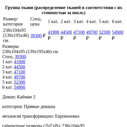
Группа ткани (распределение тканей в соответствии с их
стоимостью за пог.м.)
Размер/
Спец.
1 кат.
2 кат.
3 кат.
4 кат.
5 кат.
6 кат.
категория
цена
238х104х95
41900
44500
47100
49700
52300
54900
(139х195х46)
39300
₽
₽
₽
₽
₽
₽
₽
см.
Размеры
238х104х95 (139х195х46) см.
Спец.
39300
1 кат.
41900
2 кат.
44500
3 кат.
47100
4 кат.
49700
5 кат.
52300
6 кат.
54900
Диван:
Кайман 2
категория:
Прямые диваны
механизм трансформации:
Еврокнижка
габаритные размеры (ДхГхВ):
238х104х95