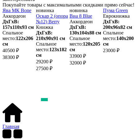
Покупайте товары с максимальными скидками прямо сейчас!
y
Ява МК Bone
новинка
новинка
Пума Green
П
Аккордеон
Оскар 2 (опора
Виа 8 Blue
Еврокнижка
ДхГхВ:
№12) Berry
Аккордеон
ДхГхВ:
м
157х110x93 см
Книжка
ДхГхВ:
200х96x82 см
2
Спальное
ДхГхВ:
130х104x88 см
Спальное
место:
122х206
210х90x91 см
Спальное
место:
140х200
м
см
Спальное
место:
120х205
см
место:
123х182
см
40500 ₽
23000 ₽
2
см
33900 ₽
38300 ₽
29200 ₽
32000 ₽
27500 ₽
Главная