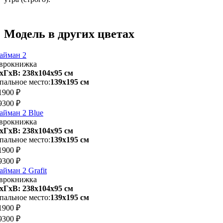
Модель в других цветах
айман 2
врокнижка
хГхВ: 238х104x95 см
пальное место:
139х195 см
1900 ₽
9300 ₽
айман 2 Blue
врокнижка
хГхВ: 238х104x95 см
пальное место:
139х195 см
1900 ₽
9300 ₽
айман 2 Grafit
врокнижка
хГхВ: 238х104x95 см
пальное место:
139х195 см
1900 ₽
9300 ₽