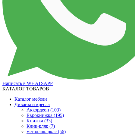
Написать в WHATSAPP
КАТАЛОГ ТОВАРОВ
Каталог мебели
Диваны и кресла
Аккордеон
(103)
Еврокнижка
(195)
Книжка
(33)
Клик-кляк
(7)
металлокаркас
(56)