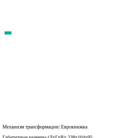
Механизм трансформации:
Еврокнижка
Габаритные размеры (ДхГхВ):
238х104х95