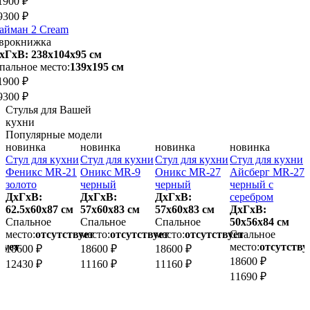
1900 ₽
9300 ₽
айман 2 Cream
врокнижка
хГхВ: 238х104x95 см
пальное место:
139х195 см
1900 ₽
9300 ₽
Стулья для Вашей
кухни
Популярные модели
новинка
новинка
новинка
новинка
и
Стул для кухни
Стул для кухни
Стул для кухни
Стул для кухни
С
Феникс MR-21
Оникс MR-9
Оникс MR-27
Айсберг MR-27
золото
черный
черный
черный с
ч
ДхГхВ:
ДхГхВ:
ДхГхВ:
серебром
з
62.5х60x87 см
57х60x83 см
57х60x83 см
ДхГхВ:
Спальное
Спальное
Спальное
50х56x84 см
5
место:
отсутствует
место:
отсутствует
место:
отсутствует
Спальное
вует
место:
отсутству
м
18600 ₽
18600 ₽
18600 ₽
18600 ₽
1
12430 ₽
11160 ₽
11160 ₽
11690 ₽
1