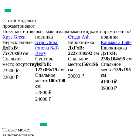
С этой моделью
просматривают
Покупайте товары с максимальными скидками прямо сейчас!
Круз Green
новинка
Стэди Ash
новинка
К
Нераскладные
Этро Люкс
Еврокнижка
Кайман 2 Latte
L
ДхГхВ:
(опора №3)
ДхГхВ:
Еврокнижка
Т
75х70x90 см
Berry
222х100x92 см
ДхГхВ:
м
Спальное
Сунгирь
Спальное
238х104x95 см
2
место:
отсутствует
ДхГхВ:
место:
156х196
Спальное
122х86x79 см
см
место:
139х195
23500 ₽
Спальное
см
м
30000 ₽
22000 ₽
место:
100х190
41900 ₽
см
4
39300 ₽
27800 ₽
4
24000 ₽
Так же может
заинтересовать