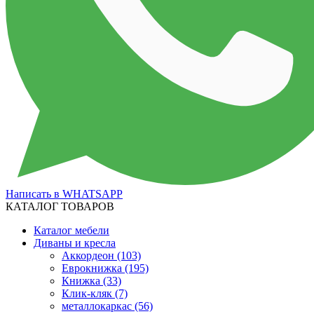
Написать в WHATSAPP
КАТАЛОГ ТОВАРОВ
Каталог мебели
Диваны и кресла
Аккордеон
(103)
Еврокнижка
(195)
Книжка
(33)
Клик-кляк
(7)
металлокаркас
(56)