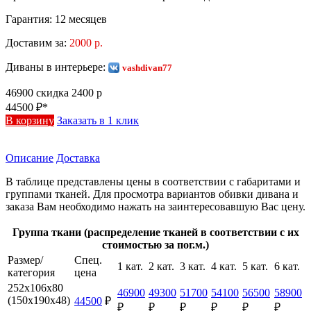
Гарантия:
12 месяцев
Доставим за:
2000 р.
Диваны в интерьере:
vashdivan77
46900
скидка 2400 р
44500
₽*
В корзину
Заказать в 1 клик
Описание
Доставка
В таблице представлены цены в соответствии с габаритами и
группами тканей. Для просмотра вариантов обивки дивана и
заказа Вам необходимо нажать на заинтересовавшую Вас цену.
Группа ткани (распределение тканей в соответствии с их
стоимостью за пог.м.)
Размер/
Спец.
1 кат.
2 кат.
3 кат.
4 кат.
5 кат.
6 кат.
категория
цена
252х106х80
46900
49300
51700
54100
56500
58900
(150х190х48)
44500
₽
₽
₽
₽
₽
₽
₽