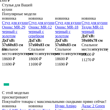
4500 ₽
Стулья для Вашей
кухни
Популярные модели
новинка
новинка
новинка
новинка
и
Стул для кухни
Стул для кухни
Стул для кухни
Стул для кухни
С
2
Оникс MR-29
Оникс MR-12
Оникс MR-18
Тедди MR-11
черный с
черный с
черный с
черный
ч
золотом
серебром
золотом
ДхГхВ:
з
ДхГхВ:
ДхГхВ:
ДхГхВ:
59х60x78 см
57х60x83 см
57х60x83 см
57х60x83 см
Спальное
6
вует
Спальное
Спальное
Спальное
место:
отсутству
место:
отсутствует
место:
отсутствует
место:
отсутствует
м
18600 ₽
18600 ₽
18600 ₽
18600 ₽
1
11270 ₽
11690 ₽
11690 ₽
11690 ₽
1
С этой моделью
просматривают
Покупайте товары с максимальными скидками прямо сейчас!
новинка
новинка
Нуми Amigo
Далас 2 Green