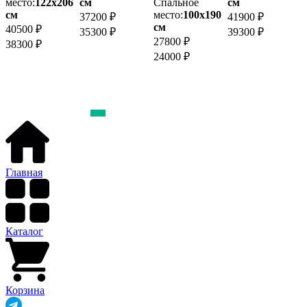
место:
122х206
см
Спальное
см
3
см
место:
100х190
37200 ₽
41900 ₽
3
см
40500 ₽
35300 ₽
39300 ₽
27800 ₽
38300 ₽
24000 ₽
Главная
Каталог
Корзина