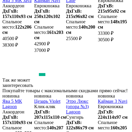
а
Ява 5 МК Java
Кайман Navi
Latte
Еврокнижка
г
Аккордеон
Еврокнижка
Еврокнижка
ДхГхВ:
(
ДхГхВ:
ДхГхВ:
ДхГхВ:
215х95x92 см
157х110x93 см
250х120x102
215х96x82 см
Спальное
Спальное
см
Спальное
место:
148х195
1
место:
122х206
Спальное
место:
140х200
см
см
место:
161х203
см
м
33300 ₽
см
40500 ₽
25500 ₽
30500 ₽
42900 ₽
2
38300 ₽
37000 ₽
Так же может
заинтересовать
Покупайте товары с максимальными скидками прямо сейчас!
новинка
новинка
новинка
новинка
Д
Ява 5 МК
Цезарь Violet
Этро Люкс
Кайман 3 Navi
Lagoon
Клик-кляк
(опора №3)
Еврокнижка
Аккордеон
ДхГхВ:
Lagoon
ДхГхВ:
2
ДхГхВ:
207х115x110 см
Сунгирь
224х114x97 см
м
157х110x93 см
Спальное
ДхГхВ:
Спальное
м
Спальное
место:
140х207
122х86x79 см
место:
160х205