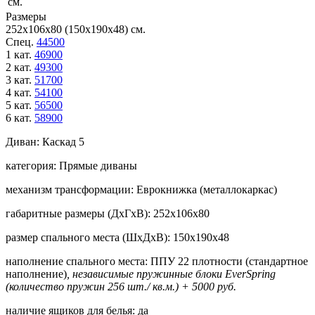
см.
Размеры
252х106х80 (150х190х48) см.
Спец.
44500
1 кат.
46900
2 кат.
49300
3 кат.
51700
4 кат.
54100
5 кат.
56500
6 кат.
58900
Диван:
Каскад 5
категория:
Прямые диваны
механизм трансформации:
Еврокнижка (металлокаркас)
габаритные размеры (ДхГхВ):
252х106х80
размер спального места (ШхДхВ):
150х190х48
наполнение спального места:
ППУ 22 плотности (стандартное
наполнение)
, независимые пружинные блоки EverSpring
(количество пружин 256 шт./ кв.м.) + 5000 руб.
наличие ящиков для белья:
да