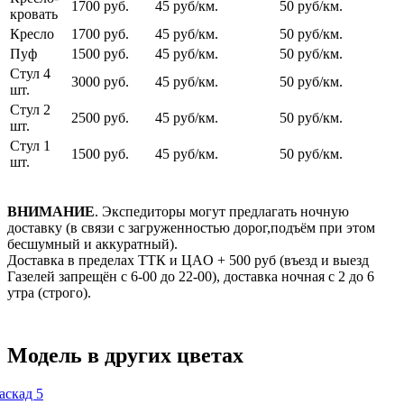
1700 руб.
45 руб/км.
50 руб/км.
кровать
Кресло
1700 руб.
45 руб/км.
50 руб/км.
Пуф
1500 руб.
45 руб/км.
50 руб/км.
Стул 4
3000 руб.
45 руб/км.
50 руб/км.
шт.
Стул 2
2500 руб.
45 руб/км.
50 руб/км.
шт.
Стул 1
1500 руб.
45 руб/км.
50 руб/км.
шт.
ВНИМАНИЕ
. Экспедиторы могут предлагать ночную
доставку (в связи с загруженностью дорог,подъём при этом
бесшумный и аккуратный).
Доставка в пределах ТТК и ЦАO + 500 pуб (въезд и выезд
Газелей запрещён с 6-00 до 22-00), доставка ночная с 2 до 6
утра (строго).
Модель в других цветах
аскад 5