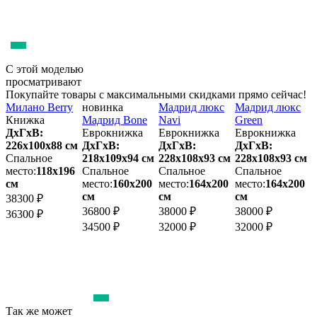
С этой моделью
просматривают
Покупайте товары с максимальными скидками прямо сейчас!
Милано Berry
новинка
Мадрид люкс
Мадрид люкс
Л
Книжка
Мадрид Bone
Navi
Green
R
ДхГхВ:
Еврокнижка
Еврокнижка
Еврокнижка
Т
226х100x88 см
ДхГхВ:
ДхГхВ:
ДхГхВ:
м
Спальное
218х109x94 см
228х108x93 см
228х108x93 см
2
место:
118х196
Спальное
Спальное
Спальное
см
место:
160х200
место:
164х200
место:
164х200
м
см
см
см
38300 ₽
36800 ₽
38000 ₽
38000 ₽
5
36300 ₽
34500 ₽
32000 ₽
32000 ₽
Так же может