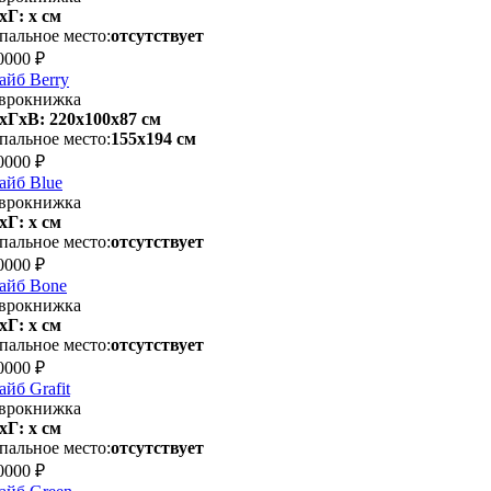
хГ: х см
пальное место:
отсутствует
0000 ₽
айб Berry
врокнижка
хГхВ: 220х100x87 см
пальное место:
155х194 см
0000 ₽
айб Blue
врокнижка
хГ: х см
пальное место:
отсутствует
0000 ₽
айб Bone
врокнижка
хГ: х см
пальное место:
отсутствует
0000 ₽
айб Grafit
врокнижка
хГ: х см
пальное место:
отсутствует
0000 ₽