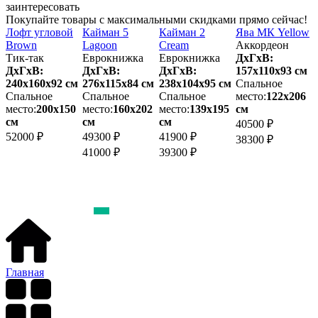
заинтересовать
Покупайте товары с максимальными скидками прямо сейчас!
n
Лофт угловой
Кайман 5
Кайман 2
Ява МК Yellow
Brown
Lagoon
Cream
Аккордеон
Ц
Тик-так
Еврокнижка
Еврокнижка
ДхГхВ:
К
ДхГхВ:
ДхГхВ:
ДхГхВ:
157х110x93 см
240х160x92 см
276х115x84 см
238х104x95 см
Спальное
2
Спальное
Спальное
Спальное
место:
122х206
место:
200х150
место:
160х202
место:
139х195
см
м
см
см
см
40500 ₽
52000 ₽
49300 ₽
41900 ₽
3
38300 ₽
41000 ₽
39300 ₽
3
Главная