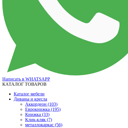
Написать в WHATSAPP
КАТАЛОГ ТОВАРОВ
Каталог мебели
Диваны и кресла
Аккордеон
(103)
Еврокнижка
(195)
Книжка
(33)
Клик-кляк
(7)
металлокаркас
(56)