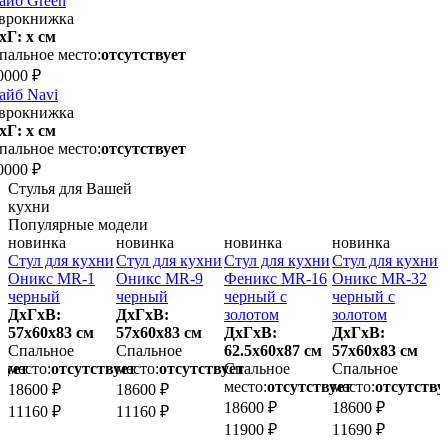
айб Green
врокнижка
хГ: х см
пальное место:
отсутствует
0000 ₽
айб Navi
врокнижка
хГ: х см
пальное место:
отсутствует
0000 ₽
Стулья для Вашей
кухни
Популярные модели
новинка
новинка
новинка
новинка
и
Стул для кухни
Стул для кухни
Стул для кухни
Стул для кухни
С
Оникс MR-1
Оникс MR-9
Феникс MR-16
Оникс MR-32
й
черный
черный
черный с
черный с
ДхГхВ:
ДхГхВ:
золотом
золотом
57х60x83 см
57х60x83 см
ДхГхВ:
ДхГхВ:
6
Спальное
Спальное
62.5х60x87 см
57х60x83 см
вует
место:
отсутствует
место:
отсутствует
Спальное
Спальное
м
место:
отсутствует
место:
отсутству
18600 ₽
18600 ₽
1
18600 ₽
18600 ₽
11160 ₽
11160 ₽
1
11900 ₽
11690 ₽