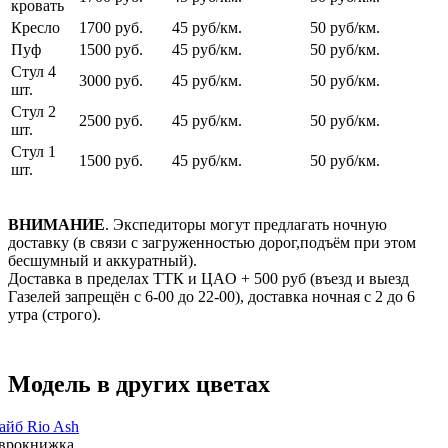
кровать
Кресло
1700 руб.
45 руб/км.
50 руб/км.
Пуф
1500 руб.
45 руб/км.
50 руб/км.
Стул 4
3000 руб.
45 руб/км.
50 руб/км.
шт.
Стул 2
2500 руб.
45 руб/км.
50 руб/км.
шт.
Стул 1
1500 руб.
45 руб/км.
50 руб/км.
шт.
ВНИМАНИЕ
. Экспедиторы могут предлагать ночную
доставку (в связи с загруженностью дорог,подъём при этом
бесшумный и аккуратный).
Доставка в пределах ТТК и ЦАO + 500 pуб (въезд и выезд
Газелей запрещён с 6-00 до 22-00), доставка ночная с 2 до 6
утра (строго).
Модель в других цветах
айб Rio Ash
врокнижка